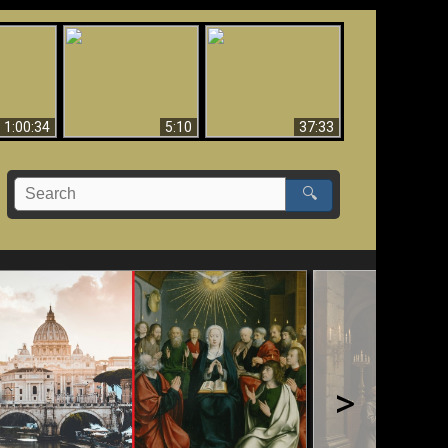
Sorprendente
bilità
La Bibbia insegna che
evidenza per Dio -
na:
in pochi sono salvati
Evidenza scientifica
o Biblico
per Dio
1:00:34
5:10
37:33
🔍
>