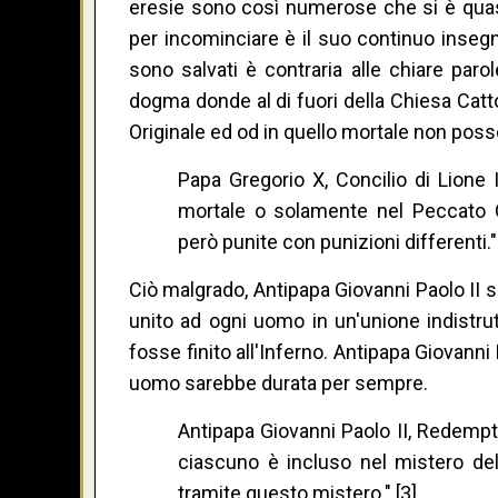
eresie sono così numerose che si è quasi
per incominciare è il suo continuo insegn
sono salvati è contraria alle chiare par
dogma donde al di fuori della Chiesa Catt
Originale ed od in quello mortale non poss
Papa Gregorio X, Concilio di Lione 
mortale o solamente nel Peccato O
però punite con punizioni differenti." 
Ciò malgrado, Antipapa Giovanni Paolo II s
unito ad ogni uomo in un'unione indistrut
fosse finito all'Inferno. Antipapa Giovanni
uomo sarebbe durata per sempre.
Antipapa Giovanni Paolo II, Redempt
ciascuno è incluso nel mistero de
tramite questo mistero." [3]