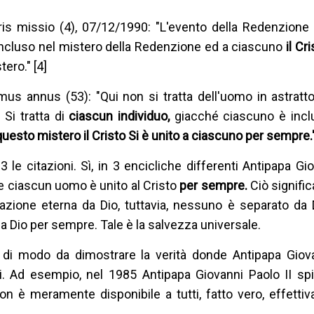
ris missio (4), 07/12/1990: "L'evento della Redenzione 
 incluso nel mistero della Redenzione ed a ciascuno
il Cr
ero." [4]
mus annus (53): "Qui non si tratta dell'uomo in astratto
 Si tratta di
ciascun individuo,
giacché ciascuno è incl
questo mistero il Cristo Si è unito a ciascuno per sempre."
3 le citazioni. Sì, in 3 encicliche differenti Antipapa Gio
 ciascun uomo è unito al Cristo
per sempre.
Ciò signific
razione eterna da Dio, tuttavia, nessuno è separato da
i a Dio per sempre. Tale è la salvezza universale.
i di modo da dimostrare la verità donde Antipapa Giova
ti. Ad esempio, nel 1985 Antipapa Giovanni Paolo II sp
n è meramente disponibile a tutti, fatto vero, effetti