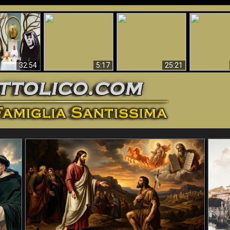
La straordinaria e
 e la Divina
miracolosa
L'impecca
Perché l'Inferno deve
cordia – un
immagine della
Maria
essere eterno
nganno
Madonna di
documentari
Guadalupa
32:54
5:17
25:21