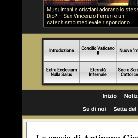
Musulmani e cristiani adorano lo stes
Dio? – San Vincenzo Ferreri e un
catechismo medievale rispondono
Concilio Vaticano
Introduzione
Nuova "m
II
Extra Ecclesiam
Eternità
Sacra Scri
Nulla Salus
Infernale
Cattolic
Inizio
Notiz
Su di noi
Setta del 
Le eresie di Antipapa Gio