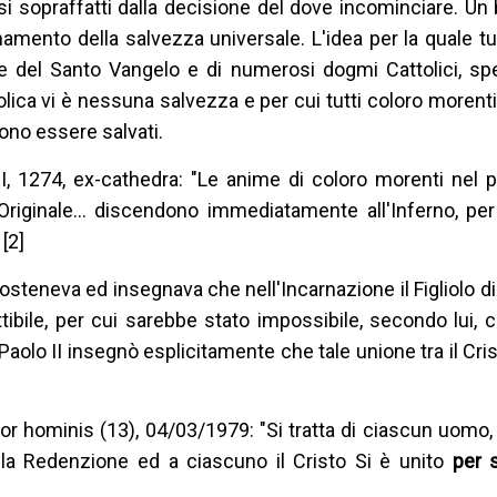
 sopraffatti dalla decisione del dove incominciare. Un
amento della salvezza universale. L'idea per la quale tut
ole del Santo Vangelo e di numerosi dogmi Cattolici, sp
olica vi è nessuna salvezza e per cui tutti coloro morent
ono essere salvati.
II, 1274, ex-cathedra: "Le anime di coloro morenti nel 
riginale… discendono immediatamente all'Inferno, per
[2]
osteneva ed insegnava che nell'Incarnazione il Figliolo di
tibile, per cui sarebbe stato impossibile, secondo lui,
 Paolo II insegnò esplicitamente che tale unione tra il Cri
or hominis (13), 04/03/1979: "Si tratta di ciascun uomo,
lla Redenzione ed a ciascuno il Cristo Si è unito
per 