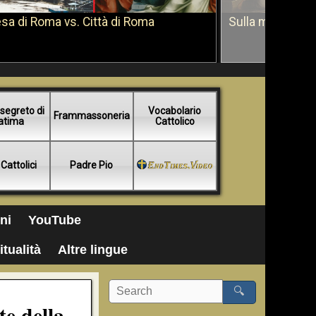
sa di Roma vs. Città di Roma
Sulla morte di 
segreto di
Vocabolario
Frammassoneria
atima
Cattolico
 Cattolici
Padre Pio
ni
YouTube
itualità
Altre lingue
🔍
te della