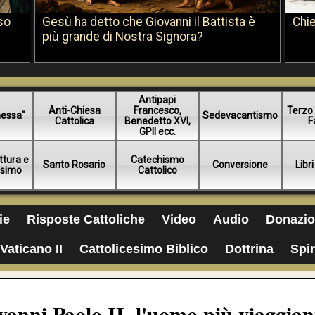
so
Gesù ha detto che Giovanni il Battista è
Chie
più grande di Nostra Signora?
Antipapi
Anti-Chiesa
Francesco,
Terzo 
essa"
Sedevacantismo
Cattolica
Benedetto XVI,
F
GPII ecc.
ttura e
Catechismo
Santo Rosario
Conversione
Libri
esimo
Cattolico
ie
Risposte Cattoliche
Video
Audio
Donazio
Vaticano II
Cattolicesimo Biblico
Dottrina
Spir
vanni Paolo II, l'uomo più viaggian