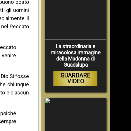
 buono posto
ti gli uomini
ecialmente il
i nel Peccato
La straordinaria e
peccato
miracolosa immagine
 venire
della Madonna di
Guadalupa
GUARDARE
 Dio Si fosse
VIDEO
 che chiunque
sto e ciascun
 poiché
sempre