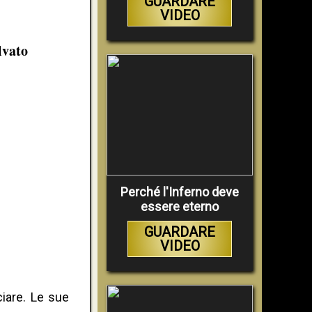
GUARDARE
VIDEO
lvato
Perché l'Inferno deve
essere eterno
GUARDARE
VIDEO
ciare. Le sue