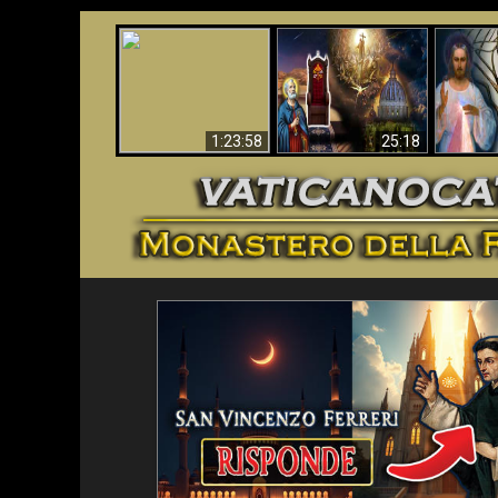
Faustina
Apocalisse ora in
La Bibbia ha previsto
Miseri
Vaticano
70 anni senza Papa?
i
1:23:58
25:18
<