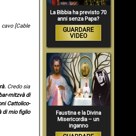
La Bibbia ha previsto 70
anni senza Papa?
a cavo [Cable
GUARDARE
VIDEO
rà.
Credo sia
 bar-mitzvà di
oni Cattolico-
di mio figlio
Faustina e la Divina
Misericordia – un
inganno