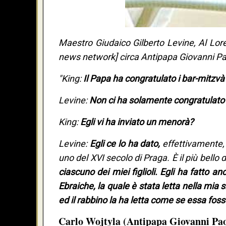
Maestro Giudaico Gilberto Levine, Al Loren
news network] circa Antipapa Giovanni Pao
"King:
Il Papa ha congratulato i bar-mitzvà d
Levine:
Non ci ha solamente congratulato 
King:
Egli vi ha inviato un menorà?
Levine:
Egli ce lo ha dato,
effettivamente, 
uno del XVI secolo di Praga. È il più bello
ciascuno dei miei figlioli. Egli ha fatto an
Ebraiche, la quale è stata letta nella mia 
ed il rabbino la ha letta come se essa fosse
Carlo Wojtyla (Antipapa Giovanni Paol