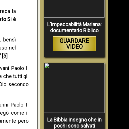
reca la
isto Si è
L'impeccabilità Mariana:
documentario Biblico
, bensì
GUARDARE
VIDEO
uso nel
 [5]
vani Paolo II
a che tutti gli
 Dio secondo
nni Paolo II
iegò come il
La Bibbia insegna che in
vamente però
pochi sono salvati