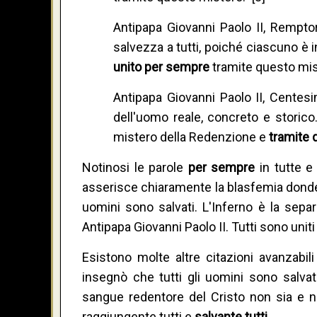
Antipapa Giovanni Paolo II, Rempto
salvezza a tutti, poiché ciascuno è
unito per sempre
tramite questo mist
Antipapa Giovanni Paolo II, Centesi
dell'uomo reale, concreto e storico.
mistero della Redenzione e
tramite 
Notinosi le parole
per sempre
in tutte e 
asserisce chiaramente la blasfemia donde
uomini sono salvati. L'Inferno è la sepa
Antipapa Giovanni Paolo II. Tutti sono unit
Esistono molte altre citazioni avanzabil
insegnò che tutti gli uomini sono salva
sangue redentore del Cristo non sia e no
raggiungente tutti e
salvante tutti.