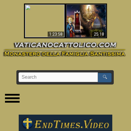
Apocalisse ora in
La Bibbia ha previsto
Vaticano
70 anni senza Papa?
1:23:58
25:18
🔍