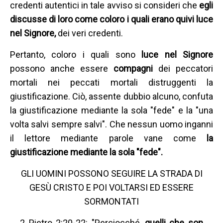
credenti autentici in tale avviso si consideri che
egli
discusse di loro come coloro i quali erano quivi luce
nel Signore,
dei veri credenti.
Pertanto, coloro i quali sono
luce nel Signore
possono anche essere
compagni
dei peccatori
mortali nei peccati mortali distruggenti la
giustificazione. Ciò, assente dubbio alcuno, confuta
la giustificazione mediante la sola "fede" e la "una
volta salvi sempre salvi". Che nessun uomo inganni
il lettore mediante parole vane come
la
giustificazione mediante la sola "fede".
GLI UOMINI POSSONO SEGUIRE LA STRADA DI
GESÙ CRISTO E POI VOLTARSI ED ESSERE
SORMONTATI
2 Pietro 2:20-22: "Perciocché,
quelli che son