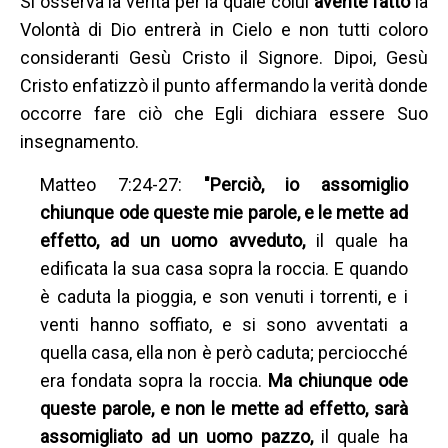
Si osserva la verità per la quale colui
avente fatto
la
Volontà di Dio entrerà in Cielo e non tutti coloro
consideranti Gesù Cristo il Signore. Dipoi, Gesù
Cristo enfatizzò il punto affermando la verità donde
occorre fare ciò che Egli dichiara essere Suo
insegnamento.
Matteo 7:24-27:
"Perciò, io assomiglio
chiunque ode queste mie parole, e le mette ad
effetto, ad un uomo avveduto,
il quale ha
edificata la sua casa sopra la roccia. E quando
è caduta la pioggia, e son venuti i torrenti, e i
venti hanno soffiato, e si sono avventati a
quella casa, ella non è però caduta; perciocché
era fondata sopra la roccia.
Ma chiunque ode
queste parole, e non le mette ad effetto, sarà
assomigliato ad un uomo pazzo,
il quale ha