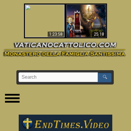
Apocalisse ora in
La Bibbia ha previsto
Vaticano
70 anni senza Papa?
1:23:58
25:18
🔍