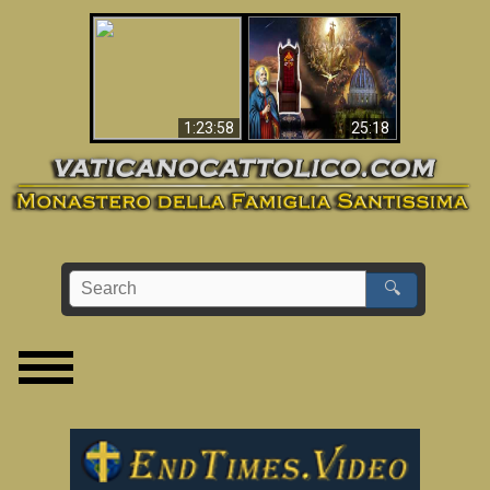
Apocalisse ora in
La Bibbia ha previsto
Vaticano
70 anni senza Papa?
1:23:58
25:18
🔍