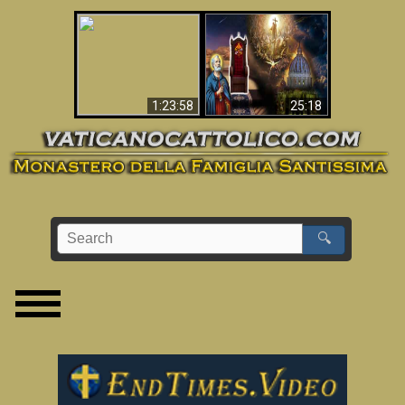
Apocalisse ora in
La Bibbia ha previsto
Vaticano
70 anni senza Papa?
1:23:58
25:18
🔍