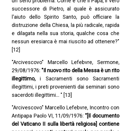
un serio problema. Come è che il Papa, il vero
successore di Pietro, al quale è assicurato
l'aiuto dello Spirito Santo, può officiare la
distruzione della Chiesa, la più radicale, rapida
e dilagata nella sua storia, qualche cosa che
nessun eresiarca è mai riuscito ad ottenere?"
[12]
"Arcivescovo" Marcello Lefebvre, Sermone,
29/08/1976:
"Il nuovo rito della Messa è un rito
illegittimo,
i Sacramenti sono Sacramenti
illegittimi, i preti provenienti dai seminari sono
sacerdoti illegittimi… " [13]
"Arcivescovo" Marcello Lefebvre, Incontro con
Antipapa Paolo VI, 11/09/1976:
"[Il documento
del Vaticano II sulla libertà religiosa] contiene