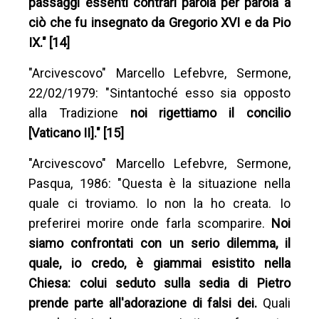
passaggi essenti contrari parola per parola a
ciò che fu insegnato da Gregorio XVI e da Pio
IX." [14]
"Arcivescovo" Marcello Lefebvre, Sermone,
22/02/1979: "Sintantoché esso sia opposto
alla Tradizione
noi rigettiamo il concilio
[Vaticano II]." [15]
"Arcivescovo" Marcello Lefebvre, Sermone,
Pasqua, 1986: "Questa è la situazione nella
quale ci troviamo. Io non la ho creata. Io
preferirei morire onde farla scomparire.
Noi
siamo confrontati con un serio dilemma, il
quale, io credo, è giammai esistito nella
Chiesa: colui seduto sulla sedia di Pietro
prende parte all'adorazione di falsi dei.
Quali