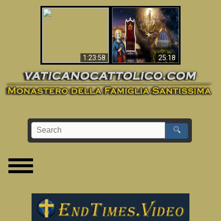
Apocalisse ora in
La Bibbia ha previsto
Vaticano
70 anni senza Papa?
1:23:58
25:18
🔍