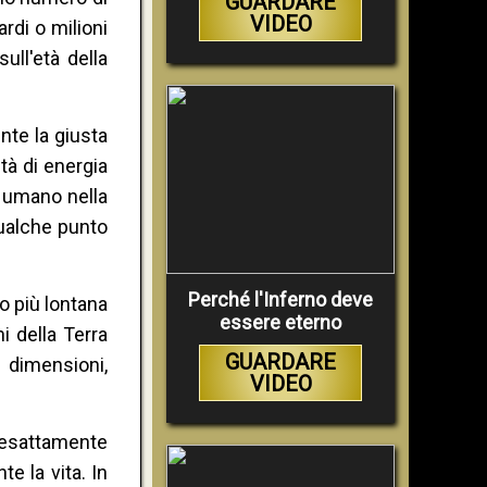
GUARDARE
VIDEO
rdi o milioni
ull'età della
nte la giusta
tà di energia
e umano nella
qualche punto
Perché l'Inferno deve
 o più lontana
essere eterno
i della Terra
GUARDARE
 dimensioni,
VIDEO
e esattamente
te la vita. In