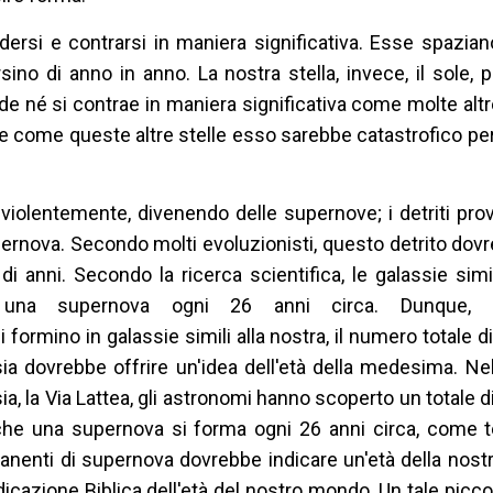
ersi e contrarsi in maniera significativa. Esse spazian
ersino di anno in anno. La nostra stella, invece, il sole,
e né si contrae in maniera significativa come molte altre 
e come queste altre stelle esso sarebbe catastrofico pe
violentemente, divenendo delle supernove; i detriti prov
ernova. Secondo molti evoluzionisti, questo detrito dov
 di anni. Secondo la ricerca scientifica, le galassie simil
 una supernova ogni 26 anni circa. Dunque, 
rmino in galassie simili alla nostra, il numero totale di
a dovrebbe offrire un'idea dell'età della medesima. Ne
ia, la Via Lattea, gli astronomi hanno scoperto un totale 
che una supernova si forma ogni 26 anni circa, come te
manenti di supernova dovrebbe indicare un'età della nostr
ndicazione Biblica dell'età del nostro mondo. Un tale picc