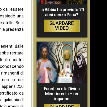
o dall'essere
La Bibbia ha previsto 70
anni senza Papa?
 possiede una
stelle. Se il
GUARDARE
VIDEO
r la presenza
enienti dalle
rebbe restare
i alla nostra
conoscendo
 rimanenti di
l cercare dei
di appena 250
Faustina e la Divina
stificato da
Misericordia – un
inganno
a galassia di
olo numero di