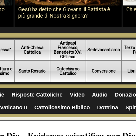
so
Gesù ha detto che Giovanni il Battista è
Chie
più grande di Nostra Signora?
Antipapi
Anti-Chiesa
Francesco,
Terzo 
essa"
Sedevacantismo
Cattolica
Benedetto XVI,
F
GPII ecc.
ttura e
Catechismo
Santo Rosario
Conversione
Libri
esimo
Cattolico
ie
Risposte Cattoliche
Video
Audio
Donazio
Vaticano II
Cattolicesimo Biblico
Dottrina
Spir
 Dio - Evidenza scientifica per Dio