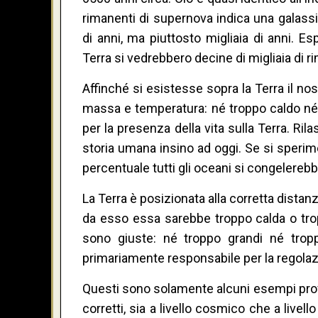
rimanenti di supernova indica una galass
di anni, ma piuttosto migliaia di anni. Es
Terra si vedrebbero decine di migliaia di r
Affinché si esistesse sopra la Terra il n
massa e temperatura: né troppo caldo né t
per la presenza della vita sulla Terra. Ril
storia umana insino ad oggi. Se si speri
percentuale tutti gli oceani si congelerebb
La Terra è posizionata alla corretta distanz
da esso essa sarebbe troppo calda o trop
sono giuste: né troppo grandi né tropp
primariamente responsabile per la regolazi
Questi sono solamente alcuni esempi prov
corretti, sia a livello cosmico che a livell