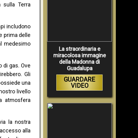
 sulla Terra
mpi includono
ne prima delle
 al medesimo
La straordinaria e
miracolosa immagine
della Madonna di
o di gas. Ove
Guadalupa
rebbero. Gli
GUARDARE
 possiede una
VIDEO
ostro livello
ra atmosfera
ia la nostra
accesso alla