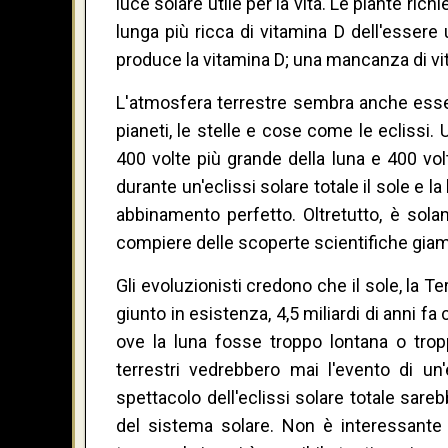
luce solare utile per la vita. Le piante rich
lunga più ricca di vitamina D dell'essere
produce la vitamina D; una mancanza di vit
L'atmosfera terrestre sembra anche esser
pianeti, le stelle e cose come le eclissi. 
400 volte più grande della luna e 400 volte
durante un'eclissi solare totale il sole e 
abbinamento perfetto. Oltretutto, è solam
compiere delle scoperte scientifiche giam
Gli evoluzionisti credono che il sole, la T
giunto in esistenza, 4,5 miliardi di anni fa 
ove la luna fosse troppo lontana o tropp
terrestri vedrebbero mai l'evento di un'e
spettacolo dell'eclissi solare totale sar
del sistema solare. Non è interessante 