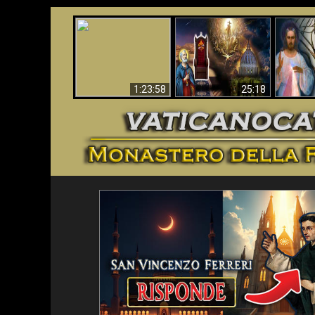
Faustina
Apocalisse ora in
La Bibbia ha previsto
Miseri
Vaticano
70 anni senza Papa?
i
1:23:58
25:18
<