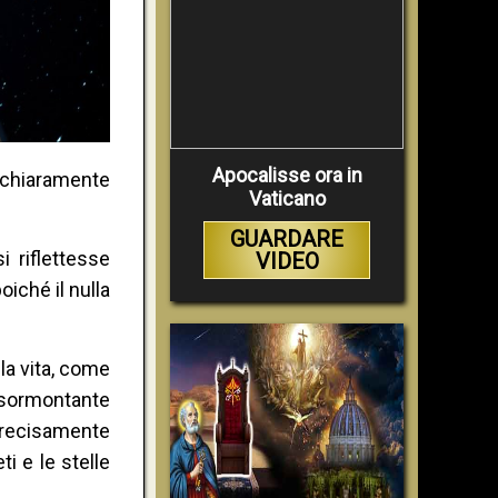
Apocalisse ora in
 chiaramente
Vaticano
GUARDARE
i riflettesse
VIDEO
oiché il nulla
la vita, come
a sormontante
 precisamente
i e le stelle