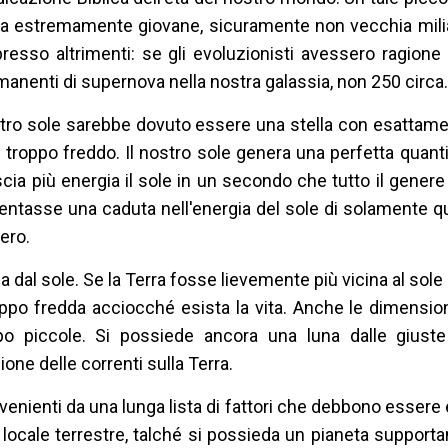
ia estremamente giovane, sicuramente non vecchia milia
presso altrimenti: se gli evoluzionisti avessero ragione s
imanenti di supernova nella nostra galassia, non 250 circa.
ostro sole sarebbe dovuto essere una stella con esattame
roppo freddo. Il nostro sole genera una perfetta quanti
ascia più energia il sole in un secondo che tutto il gener
mentasse una caduta nell'energia del sole di solamente 
ero.
a dal sole. Se la Terra fosse lievemente più vicina al sole
po fredda acciocché esista la vita. Anche le dimension
o piccole. Si possiede ancora una luna dalle giuste
one delle correnti sulla Terra.
enienti da una lunga lista di fattori che debbono esser
o locale terrestre, talché si possieda un pianeta supportan