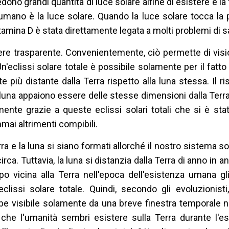
iedono grandi quantità di luce solare alfine di esistere e la
 umano è la luce solare. Quando la luce solare tocca la p
amina D è stata direttamente legata a molti problemi di s
e trasparente. Convenientemente, ciò permette di vision
Un'eclissi solare totale è possibile solamente per il fatto
 più distante dalla Terra rispetto alla luna stessa. Il ri
la luna appaiono essere delle stesse dimensioni dalla Terr
ente grazie a queste eclissi solari totali che si è stat
mai altrimenti compibili.
erra e la luna si siano formati allorché il nostro sistema 
circa. Tuttavia, la luna si distanzia dalla Terra di anno in a
o vicina alla Terra nell'epoca dell'esistenza umana gl
clissi solare totale. Quindi, secondo gli evoluzionisti, 
ebbe visibile solamente da una breve finestra temporale n
che l'umanità sembri esistere sulla Terra durante l'es