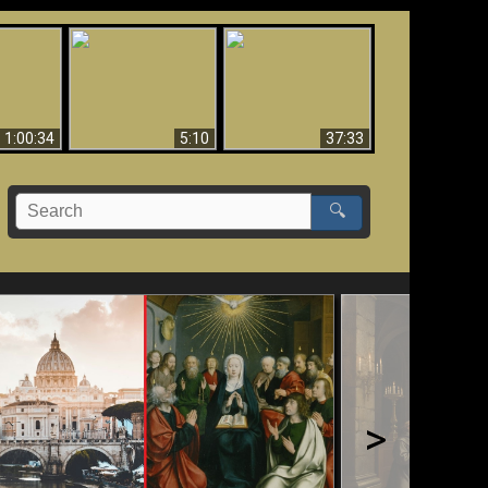
Sorprendente
bilità
La Bibbia insegna che
evidenza per Dio -
na:
in pochi sono salvati
Evidenza scientifica
o Biblico
per Dio
1:00:34
5:10
37:33
🔍
>