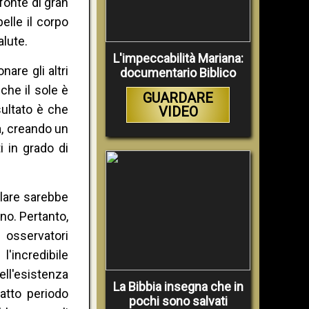
 fonte di gran
elle il corpo
alute.
L'impeccabilità Mariana:
are gli altri
documentario Biblico
 che il sole è
GUARDARE
sultato è che
VIDEO
a, creando un
i in grado di
solare sarebbe
nno. Pertanto,
i osservatori
l'incredibile
ell'esistenza
La Bibbia insegna che in
atto periodo
pochi sono salvati