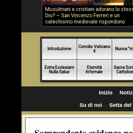
Musulmani e cristiani adorano lo stes
Dio? – San Vincenzo Ferreri e un
catechismo medievale rispondono
Concilio Vaticano
Introduzione
Nuova "m
II
Extra Ecclesiam
Eternità
Sacra Scri
Nulla Salus
Infernale
Cattolic
Inizio
Notiz
Su di noi
Setta del 
Sorprendente evidenza per