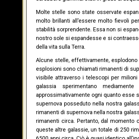
Molte stelle sono state osservate espand
molto brillanti all'essere molto fievoli p
stabilità sorprendente. Essa non si espand
nostro sole si espandesse e si contraess
della vita sulla Terra.
Alcune stelle, effettivamente, esplodono 
esplosioni sono chiamati rimanenti di sup
visibile attraverso i telescopi per milioni
galassia sperimentano mediamente
approssimativamente ogni quanto esse si fo
supernova posseduto nella nostra galassi
rimanenti di supernova nella nostra galass
rimanenti circa. Pertanto, dal momento 
queste altre galassie, un totale di 250 ri
6500 anni circa. Ciò è quasi identico all'i