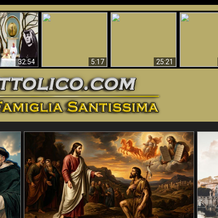
La straordinaria e
 e la Divina
miracolosa
L'impecca
Perché l'Inferno deve
cordia – un
immagine della
Maria
essere eterno
nganno
Madonna di
documentari
Guadalupa
32:54
5:17
25:21