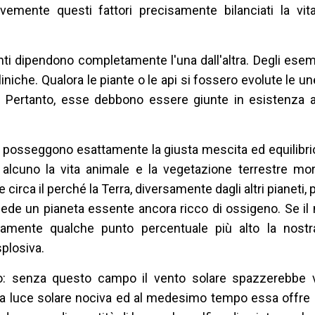
vemente questi fattori precisamente bilanciati la vita
enti dipendono completamente l'una dall'altra. Degli ese
liniche. Qualora le piante o le api si fossero evolute le u
. Pertanto, esse debbono essere giunte in esistenza
e posseggono esattamente la giusta mescita ed equilibri
lcuno la vita animale e la vegetazione terrestre mori
irca il perché la Terra, diversamente dagli altri pianeti,
siede un pianeta essente ancora ricco di ossigeno. Se il n
amente qualche punto percentuale più alto la nost
splosiva.
 senza questo campo il vento solare spazzerebbe v
la luce solare nociva ed al medesimo tempo essa offre 