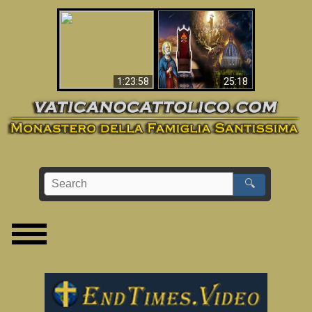
Apocalisse ora in
La Bibbia ha previsto
Vaticano
70 anni senza Papa?
1:23:58
25:18
🔍