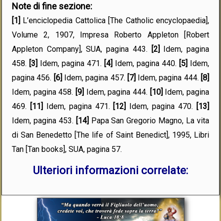
Note di fine sezione:
[1]
L’enciclopedia Cattolica [The Catholic encyclopaedia],
Volume 2, 1907, Impresa Roberto Appleton [Robert
Appleton Company], SUA, pagina 443.
[2]
I
dem
, pagina
458.
[3]
I
dem
, pagina 471.
[4]
I
dem
, pagina 440.
[5]
I
dem
,
pagina 456.
[6]
I
dem
, pagina 457.
[7]
I
dem
, pagina 444.
[8]
I
dem
, pagina 458.
[9]
I
dem
, pagina 444.
[10]
I
dem
, pagina
469.
[11]
I
dem
, pagina 471.
[12]
I
dem
, pagina 470.
[13]
I
dem
, pagina 453.
[14]
Papa San Gregorio Magno, La vita
di San Benedetto [The life of Saint Benedict], 1995, Libri
Tan [Tan books], SUA, pagina 57.
Ulteriori informazioni correlate: