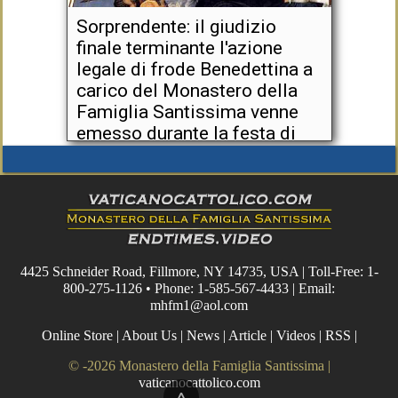
Sorprendente: il giudizio
finale terminante l'azione
legale di frode Benedettina a
carico del Monastero della
Famiglia Santissima venne
emesso durante la festa di
San Benedetto, il 21/03/2014
4425 Schneider Road, Fillmore, NY 14735, USA | Toll-Free: 1-
800-275-1126 • Phone: 1-585-567-4433 | Email:
mhfm1@aol.com
Online Store
|
About Us
|
News
|
Article
|
Videos
|
RSS
|
© -2026 Monastero della Famiglia Santissima |
vaticanocattolico.com