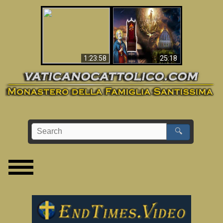
Apocalisse ora in
La Bibbia ha previsto
Vaticano
70 anni senza Papa?
1:23:58
25:18
🔍