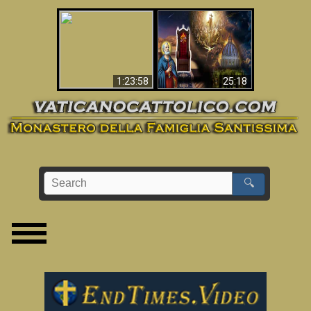
Apocalisse ora in
La Bibbia ha previsto
Vaticano
70 anni senza Papa?
1:23:58
25:18
🔍