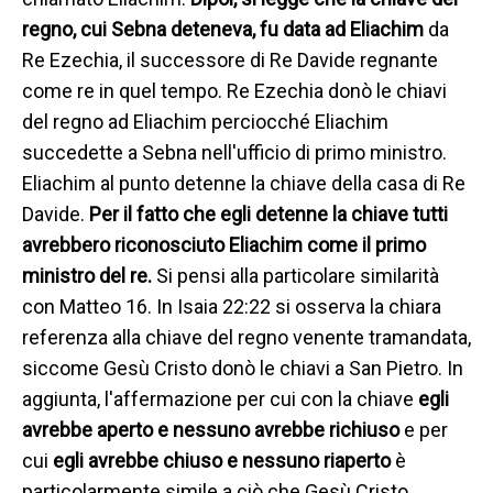
regno, cui Sebna deteneva, fu data ad Eliachim
da
Re Ezechia, il successore di Re Davide regnante
come re in quel tempo. Re Ezechia donò le chiavi
del regno ad Eliachim perciocché Eliachim
succedette a Sebna nell'ufficio di primo ministro.
Eliachim al punto detenne la chiave della casa di Re
Davide.
Per il fatto che egli detenne la chiave tutti
avrebbero riconosciuto Eliachim come il primo
ministro del re.
Si pensi alla particolare similarità
con Matteo 16. In Isaia 22:22 si osserva la chiara
referenza alla chiave del regno venente tramandata,
siccome Gesù Cristo donò le chiavi a San Pietro. In
aggiunta, l'affermazione per cui con la chiave
egli
avrebbe aperto e nessuno avrebbe richiuso
e per
cui
egli avrebbe chiuso e nessuno riaperto
è
particolarmente simile a ciò che Gesù Cristo