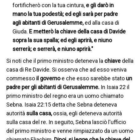
fortificherò con la tua cintura,
e gli darò in
mano la tua podestà; ed egli sarà per padre
agli abitanti di Gerusalemme,
ed alla casa di
Giuda.
E metterò la chiave della casa di Davide
sopra la sua spalla; ed egli aprirà, e niuno
serrerà; e serrerà, e niuno aprirà."
Si noti che il primo ministro deteneva la
chiave
della
casa di Re Davide. Si osserva che ad esso veniva
commesso
il governo
e che esso sarebbe stato
un
padre per gli abitanti di Gerusalemme.
In Isaia 22 il
primo ministro del regno era un uomo chiamato
Sebna. Isaia 22:15 detta che Sebna deteneva
autorità
sulla casa,
ossia, egli deteneva autorità
sulla casa del re. In seguito, Sebna lasciò l'ufficio
del primo ministro e venne rimpiazzato da un uomo
chiamato Eliachim.
Dipoi, si legge che la chiave del