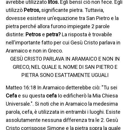
avrebbe utilizzato
litos.
Egli bensì ciò non fece. Egli
utilizzò
Petros,
significante pietra. Tuttavia,
dovesse esistere un'equazione tra San Pietro e la
pietra perché allora furono impiegate 2 parole
distinte:
Petros
e
petra?
La risposta è trovabile
nell'importante fatto per cui Gesù Cristo parlava in
Aramaico e non in Greco.
GESÙ CRISTO PARLAVA IN ARAMAICO E NON IN
GRECO, NEL QUALE IL NOME DI SAN PIETRO E
PIETRA SONO ESATTAMENTE UGUALI
Matteo 16:18 In Aramaico detterebbe ciò: "Tu sei
Cefa
e su questa
cefa
Io edificherò la Mia Chiesa
Universale.". Si noti che in Aramaico la medesima
parola, cefa, è utilizzata in entrambi i luoghi. Esiste
assolutamente nessuna differenza tra le 2. Gesù
Cristo corrispose Simone e la pietra sopra la quale