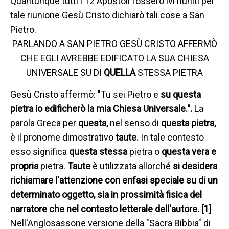
Quantunque tutti i 12 Apostoli fossero ivi riuniti per
tale riunione Gesù Cristo dichiarò tali cose a San
Pietro.
PARLANDO A SAN PIETRO GESÙ CRISTO AFFERMÒ
CHE EGLI AVREBBE EDIFICATO LA SUA CHIESA
UNIVERSALE SU DI
QUELLA
STESSA PIETRA
Gesù Cristo affermò: "Tu sei Pietro e
su questa
pietra io edificherò la mia Chiesa Universale.".
La
parola Greca per
questa,
nel senso di
questa pietra,
è il pronome dimostrativo
taute.
In tale contesto
esso significa
questa stessa
pietra o
questa vera e
propria
pietra.
Taute
è utilizzata allorché
si desidera
richiamare l'attenzione con enfasi speciale su di un
determinato oggetto, sia in prossimità fisica del
narratore che nel contesto letterale dell'autore. [1]
Nell'Anglosassone versione della "Sacra Bibbia" di