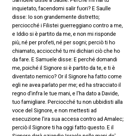
inquietato, facendomi salir fuori? E Saulle
disse: Io son grandemente distretto;
perciocché i Filistei guerreggiano contro a me,
e Iddio si è partito da me, e non mi risponde
più, né per profeti, né per sogni; perciò ti ho
chiamato, acciocché tu mi dichiari ciò che ho
da fare. E Samuele disse: E perché domandi
me, poiché il Signore si è partito da te, e ti è
diventato nemico? Or il Signore ha fatto come
egli ne avea parlato per me; ed ha stracciato il
regno d'infra le tue mani, e l'ha dato a Davide,
tuo famigliare. Perciocché tu non ubbidisti alla
voce del Signore, e non mettesti ad
esecuzione l'ira sua accesa contro ad Amalec;
perciò il Signore ti ha oggi fatto questo. E il
Signore darà eziandio Israele nelle mani de'