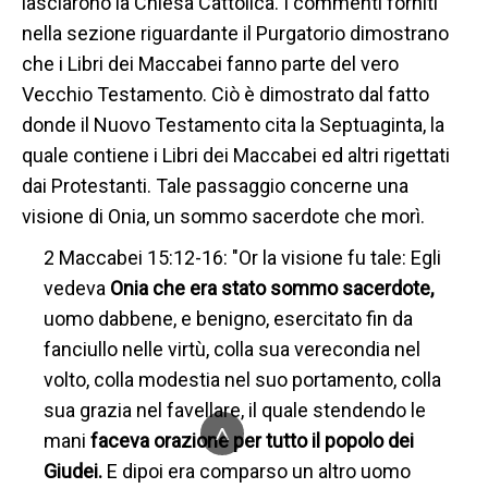
lasciarono la Chiesa Cattolica. I commenti forniti
nella sezione riguardante il Purgatorio dimostrano
che i Libri dei Maccabei fanno parte del vero
Vecchio Testamento. Ciò è dimostrato dal fatto
donde il Nuovo Testamento cita la Septuaginta, la
quale contiene i Libri dei Maccabei ed altri rigettati
dai Protestanti. Tale passaggio concerne una
visione di Onia, un sommo sacerdote che morì.
2 Maccabei 15:12-16: "Or la visione fu tale: Egli
vedeva
Onia che era stato sommo sacerdote,
uomo dabbene, e benigno, esercitato fin da
fanciullo nelle virtù, colla sua verecondia nel
volto, colla modestia nel suo portamento, colla
sua grazia nel favellare, il quale stendendo le
^
mani
faceva orazione per tutto il popolo dei
Giudei.
E dipoi era comparso un altro uomo