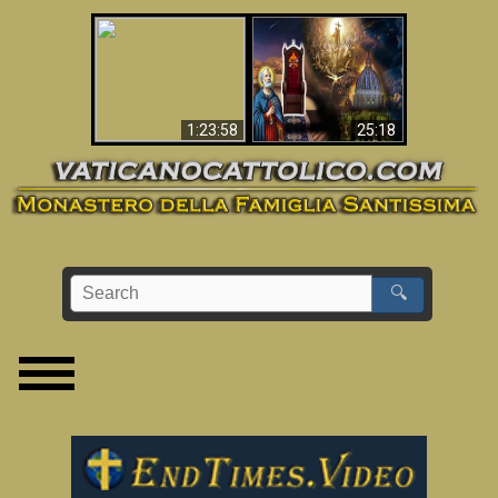
Apocalisse ora in
La Bibbia ha previsto
Vaticano
70 anni senza Papa?
1:23:58
25:18
🔍