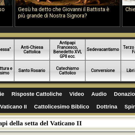
so
Gesù ha detto che Giovanni il Battista è
Chie
più grande di Nostra Signora?
Antipapi
Anti-Chiesa
Francesco,
Terzo 
essa"
Sedevacantismo
Cattolica
Benedetto XVI,
F
GPII ecc.
ttura e
Catechismo
Santo Rosario
Conversione
Libri
esimo
Cattolico
ie
Risposte Cattoliche
Video
Audio
Donazio
Vaticano II
Cattolicesimo Biblico
Dottrina
Spir
pi della setta del Vaticano II