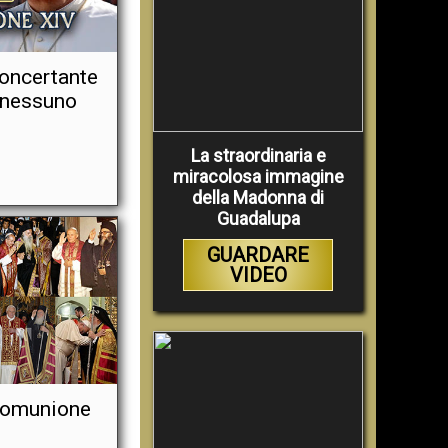
oncertante
i nessuno
La straordinaria e
miracolosa immagine
della Madonna di
Guadalupa
GUARDARE
VIDEO
rcomunione