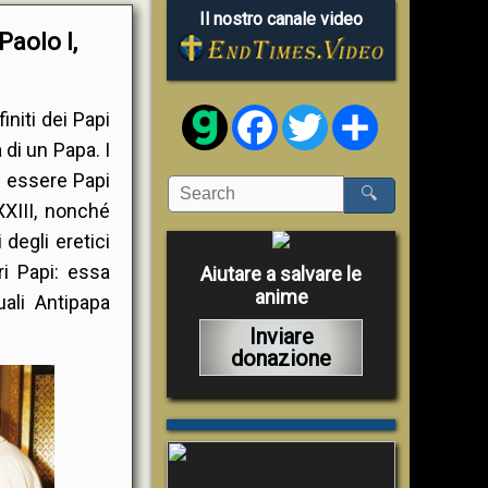
Il nostro canale video
Paolo I,
Facebook
Twitter
Share
initi dei Papi
 di un Papa. I
di essere Papi
🔍
XXIII, nonché
 degli eretici
ri Papi: essa
Aiutare a salvare le
anime
uali Antipapa
Inviare
donazione