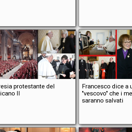
resia protestante del
Francesco dice a 
icano II
"vescovo" che i me
saranno salvati