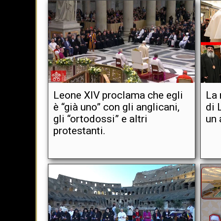
Leone XIV proclama che egli
La 
è “già uno” con gli anglicani,
di 
gli “ortodossi” e altri
un
protestanti.