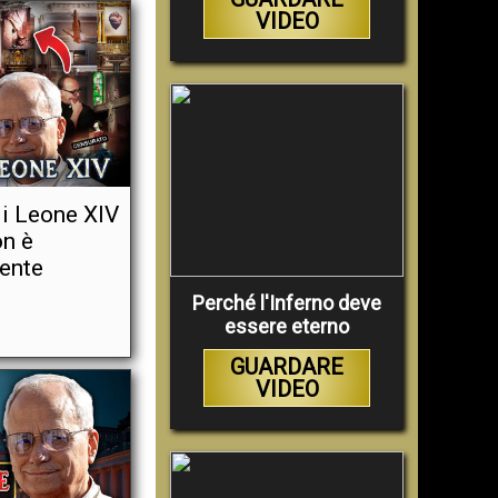
VIDEO
i Leone XIV
on è
ente
Perché l'Inferno deve
essere eterno
GUARDARE
VIDEO