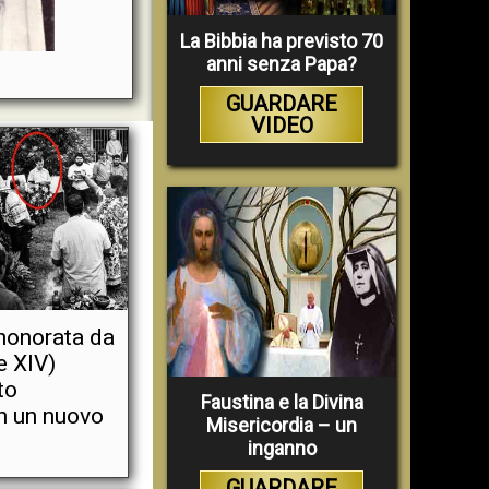
La Bibbia ha previsto 70
anni senza Papa?
GUARDARE
VIDEO
honorata da
e XIV)
to
Faustina e la Divina
in un nuovo
Misericordia – un
inganno
GUARDARE