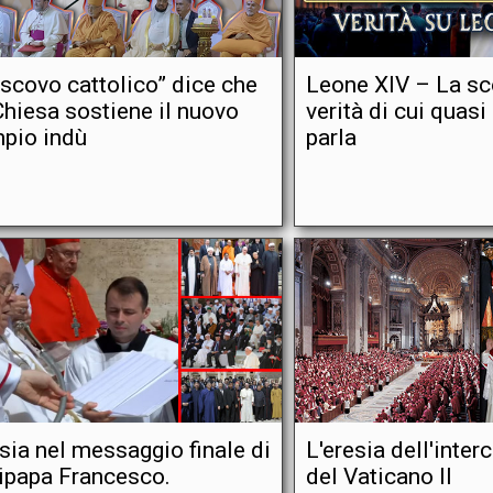
scovo cattolico” dice che
Leone XIV – La sc
Chiesa sostiene il nuovo
verità di cui quas
pio indù
parla
sia nel messaggio finale di
L'eresia dell'inte
ipapa Francesco.
del Vaticano II