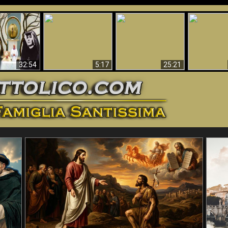
La straordinaria e
 e la Divina
miracolosa
L'impecca
Perché l'Inferno deve
cordia – un
immagine della
Maria
essere eterno
nganno
Madonna di
documentari
Guadalupa
32:54
5:17
25:21