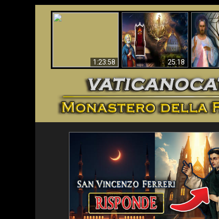
Faustina
Apocalisse ora in
La Bibbia ha previsto
Miseri
Vaticano
70 anni senza Papa?
i
1:23:58
25:18
<