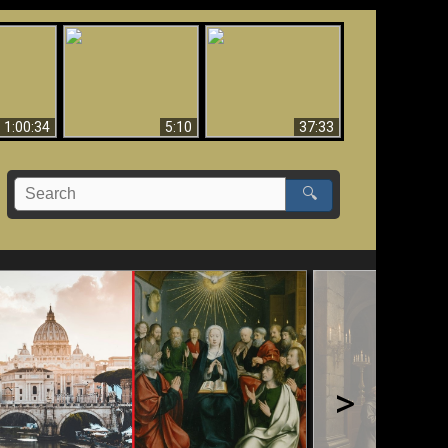
Sorprendente
bilità
La Bibbia insegna che
evidenza per Dio -
na:
in pochi sono salvati
Evidenza scientifica
o Biblico
per Dio
1:00:34
5:10
37:33
🔍
>