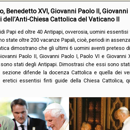
o, Benedetto XVI, Giovanni Paolo II, Giovanni 
i dell’Anti-Chiesa Cattolica del Vaticano II
idi Papi ed oltre 40 Antipapi, ovverosia, uomini essentisi f
o state oltre 200 vacanze Papali, cioè, periodi in assenza
rmatica dimostrano che gli ultimi 6 uomini aventi preteso 
iovanni Paolo II, Giovanni Paolo I, Paolo VI e Giovanni 
 sono stati degli Antipapi. Dimostrasi che essi sono stati
le sezione difende la docenza Cattolica e quella dei ve
retici essentisi finti guide della Chiesa Cattolica, q