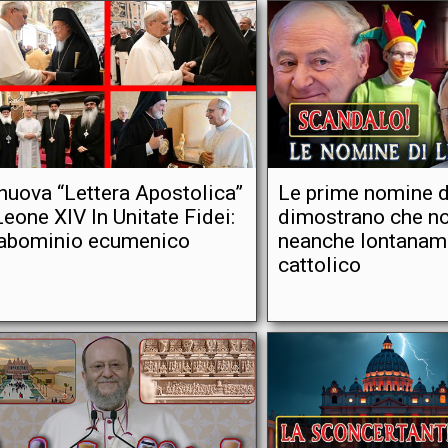
nuova “Lettera Apostolica”
Le prime nomine d
Leone XIV In Unitate Fidei:
dimostrano che n
 abominio ecumenico
neanche lontanam
cattolico