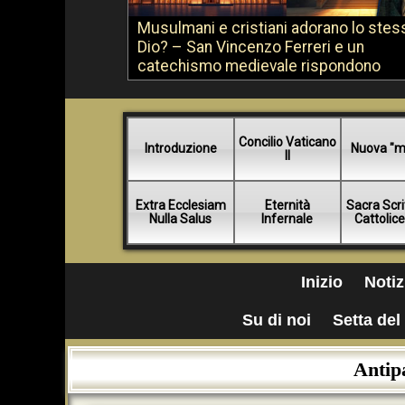
Musulmani e cristiani adorano lo stes
Dio? – San Vincenzo Ferreri e un
catechismo medievale rispondono
Concilio Vaticano
Introduzione
Nuova "m
II
Extra Ecclesiam
Eternità
Sacra Scri
Nulla Salus
Infernale
Cattolic
Inizio
Notiz
Su di noi
Setta del 
Antipa