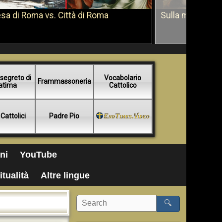
sa di Roma vs. Città di Roma
Sulla morte di 
segreto di
Vocabolario
Frammassoneria
atima
Cattolico
 Cattolici
Padre Pio
ni
YouTube
itualità
Altre lingue
🔍