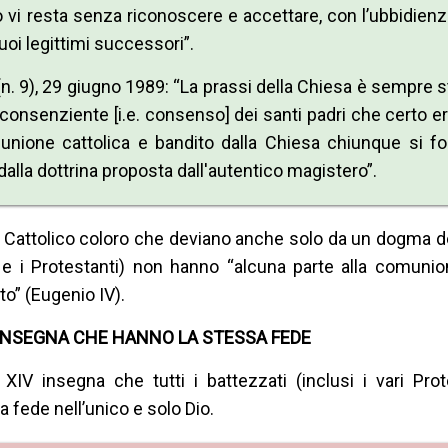
 vi resta senza riconoscere e accettare, con l’ubbidienza
uoi legittimi successori”.
n. 9), 29 giugno 1989: “La prassi della Chiesa è sempre s
o consenziente [i.e. consenso] dei santi padri che certo e
omunione cattolica e bandito dalla Chiesa chiunque si f
lla dottrina proposta dall'autentico magistero”.
 Cattolico coloro che deviano anche solo da un dogma d
e i Protestanti) non hanno “alcuna parte alla comunion
to” (Eugenio IV).
 INSEGNA CHE HANNO LA STESSA FEDE
V insegna che tutti i battezzati (inclusi i vari Prote
a fede nell’unico e solo Dio.