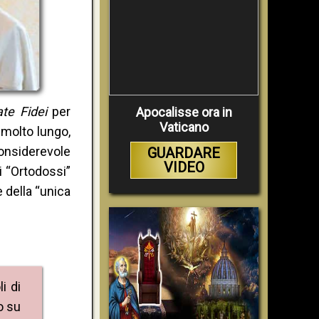
ate Fidei
per
Apocalisse ora in
Vaticano
molto lungo,
onsiderevole
GUARDARE
VIDEO
i “Ortodossi”
e della “unica
i di
o su