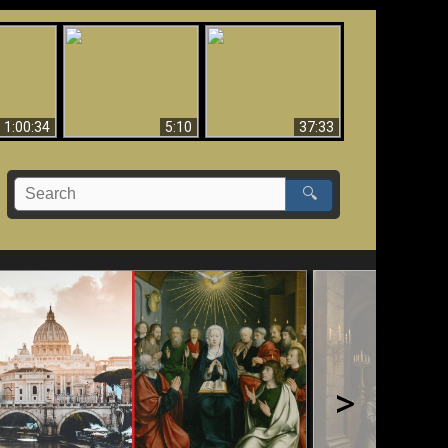
Sorprendente
bilità
La Bibbia insegna che
evidenza per Dio -
na:
in pochi sono salvati
Evidenza scientifica
o Biblico
per Dio
1:00:34
5:10
37:33
🔍
>