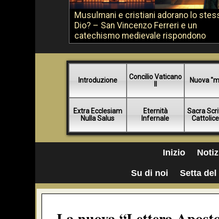
Musulmani e cristiani adorano lo stes
Dio? – San Vincenzo Ferreri e un
catechismo medievale rispondono
Concilio Vaticano
Introduzione
Nuova "m
II
Extra Ecclesiam
Eternità
Sacra Scri
Nulla Salus
Infernale
Cattolic
Inizio
Notiz
Su di noi
Setta del 
La nuova “Lettera Aposto