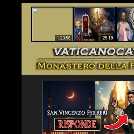
Faustina
Apocalisse ora in
La Bibbia ha previsto
Miseri
Vaticano
70 anni senza Papa?
i
1:23:58
25:18
<