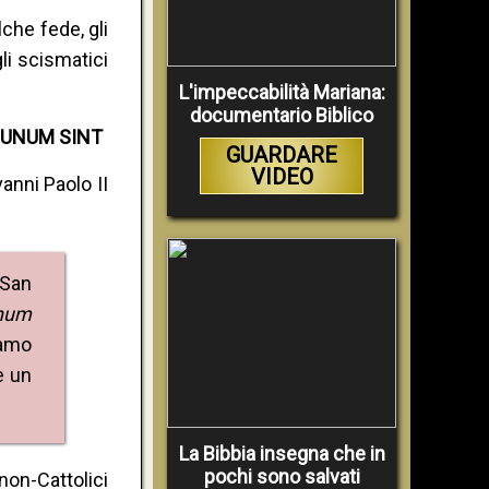
che fede, gli
gli scismatici
L'impeccabilità Mariana:
documentario Biblico
 UNUM SINT
GUARDARE
VIDEO
nni Paolo II
 San
num
iamo
e un
La Bibbia insegna che in
pochi sono salvati
non-Cattolici