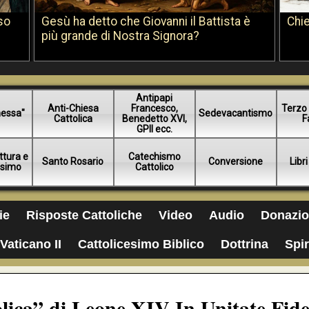
so
Gesù ha detto che Giovanni il Battista è
Chie
più grande di Nostra Signora?
Antipapi
Anti-Chiesa
Francesco,
Terzo 
essa"
Sedevacantismo
Cattolica
Benedetto XVI,
F
GPII ecc.
ttura e
Catechismo
Santo Rosario
Conversione
Libri
esimo
Cattolico
ie
Risposte Cattoliche
Video
Audio
Donazio
Vaticano II
Cattolicesimo Biblico
Dottrina
Spir
lica” di Leone XIV In Unitate Fide