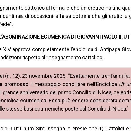
egnamento cattolico affermare che un eretico ha una qual
centinaia di occasioni la falsa dottrina che gli eretici e 
fede”.
ABOMINAZIONE ECUMENICA DI GIOVANNI PAOLO II, UT
IV approva completamente l’enciclica di Antipapa Giova
addizioni rispetto all’insegnamento cattolico.
dei (n. 12), 23 novembre 2025: “Esattamente trent’anni fa,
 e promosso il messaggio conciliare nell’Enciclica
Ut u
l grande anniversario del primo Concilio di Nicea, celebr
a Enciclica ecumenica. Essa può essere considerata com
le stesse basi ecumeniche poste dal Concilio di Nicea.”
o II Ut Unum Sint insegna le eresie che 1) Cattolici e 