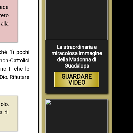
fede
vero
alla
La straordinaria e
ché 1) pochi
miracolosa immagine
della Madonna di
on-Cattolici
Guadalupa
no II che le
GUARDARE
io. Rifiutare
VIDEO
olo,
a di