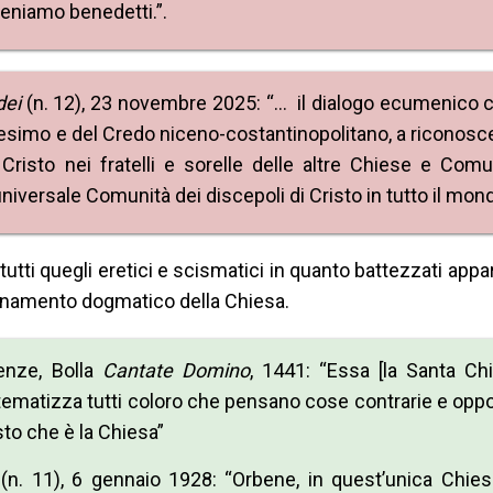
veniamo benedetti.”.
dei
(n. 12), 23 novembre 2025: “… il dialogo ecumenico c
ttesimo e del Credo niceno-costantinopolitano, a riconosce
ù Cristo nei fratelli e sorelle delle altre Chiese e Comu
 universale Comunità dei discepoli di Cristo in tutto il mond
tti quegli eretici e scismatici in quanto battezzati appa
nsegnamento dogmatico della Chiesa.
renze, Bolla
Cantate Domino
, 1441: “Essa [la Santa Ch
tematizza tutti coloro che pensano cose contrarie e opp
isto che è la Chiesa”
(n. 11), 6 gennaio 1928: “Orbene, in quest’unica Chies