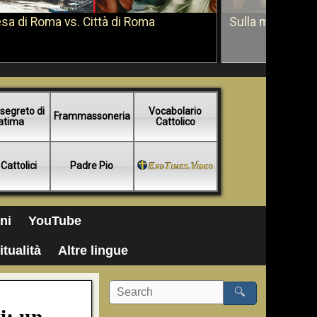
sa di Roma vs. Città di Roma
Sulla morte di 
segreto di
Vocabolario
Frammassoneria
atima
Cattolico
 Cattolici
Padre Pio
ni
YouTube
itualità
Altre lingue
🔍
i: un