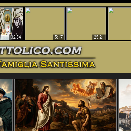
La straordinaria e
 e la Divina
miracolosa
L'impecca
Perché l'Inferno deve
cordia – un
immagine della
Maria
essere eterno
nganno
Madonna di
documentari
Guadalupa
32:54
5:17
25:21