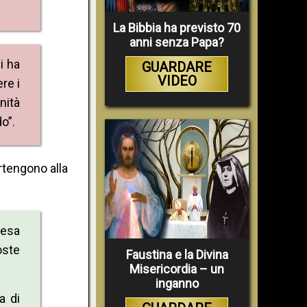
La Bibbia ha previsto 70
anni senza Papa?
i ha
GUARDARE
VIDEO
re i
nità
o”.
rtengono alla
iesa
oste
Faustina e la Divina
Misericordia – un
inganno
a di