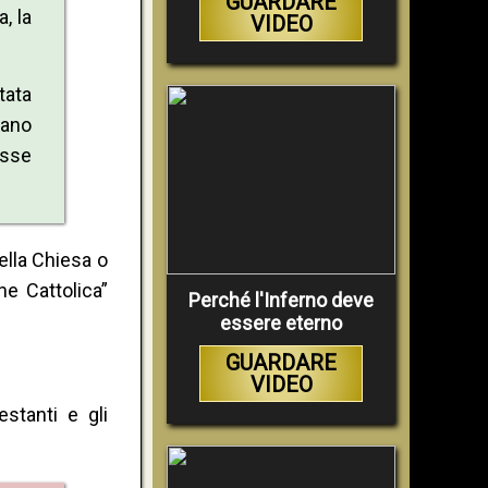
GUARDARE
, la
VIDEO
tata
rano
osse
ella Chiesa o
e Cattolica”
Perché l'Inferno deve
essere eterno
GUARDARE
VIDEO
stanti e gli