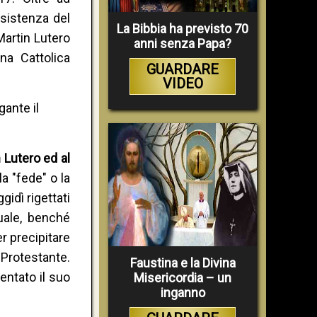
esistenza del
La Bibbia ha previsto 70
Martin Lutero
anni senza Papa?
na Cattolica
GUARDARE
VIDEO
ante il
 Lutero ed al
a "fede" o la
gidì rigettati
uale, benché
r precipitare
 Protestante.
Faustina e la Divina
entato il suo
Misericordia – un
inganno