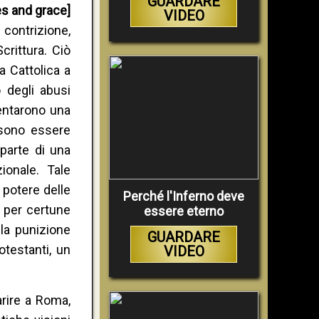
GUARDARE
es and grace]
VIDEO
contrizione,
rittura. Ciò
a Cattolica a
 degli abusi
sentarono una
ssono essere
parte di una
ionale. Tale
 potere delle
Perché l'Inferno deve
 per certune
essere eterno
la punizione
GUARDARE
testanti, un
VIDEO
arire a Roma,