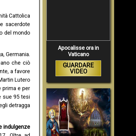
ità Cattolica
ne sacerdote
to del mondo
Apocalisse ora in
ga, Germania.
Vaticano
nsano che ciò
GUARDARE
VIDEO
nte, a favore
 Martin Lutero
e prima e per
 sue 95 tesi
 egli detragga
lle indulgenze
7. Oltre ad