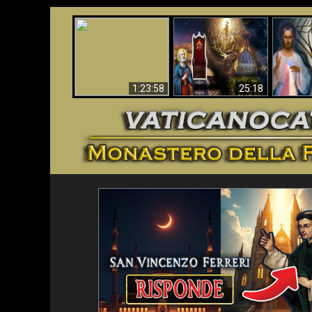
Faustina
Apocalisse ora in
La Bibbia ha previsto
Miseri
Vaticano
70 anni senza Papa?
i
1:23:58
25:18
<