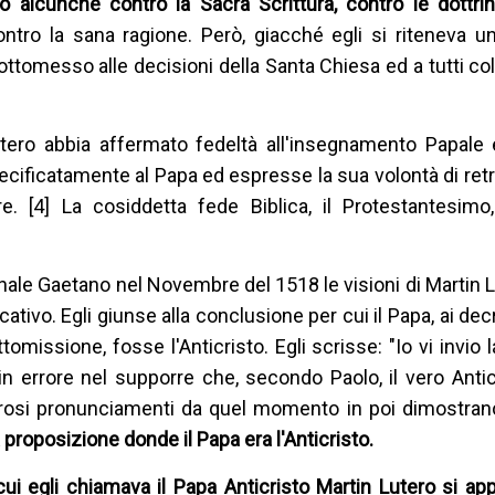
o alcunché contro la Sacra Scrittura, contro le dottrin
ntro la sana ragione. Però, giacché egli si riteneva 
ottomesso alle decisioni della Santa Chiesa ed a tutti co
ro abbia affermato fedeltà all'insegnamento Papale e
specificatamente al Papa ed espresse la sua volontà di re
. [4] La cosiddetta fede Biblica, il Protestantesimo
inale Gaetano nel Novembre del 1518 le visioni di Martin 
ativo. Egli giunse alla conclusione per cui il Papa, ai dec
missione, fosse l'Anticristo. Egli scrisse: "Io vi invio la
n errore nel supporre che, secondo Paolo, il vero Antic
erosi pronunciamenti da quel momento in poi dimostran
proposizione donde il Papa era l'Anticristo.
ui egli chiamava il Papa Anticristo Martin Lutero si ap