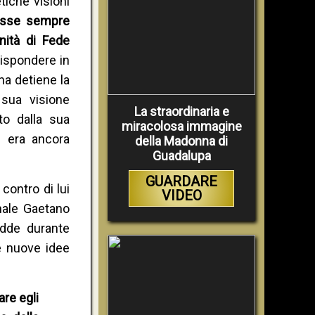
tiche visioni
esse sempre
nità di Fede
rispondere in
na detiene la
sua visione
La straordinaria e
to dalla sua
miracolosa immagine
e era ancora
della Madonna di
Guadalupa
GUARDARE
contro di lui
VIDEO
nale Gaetano
adde durante
e nuove idee
re egli