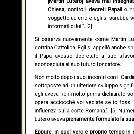
[Martin Lutero] aveva mai insegnat
Chiesa, contro i decreti Papali
o co
soggetto ad errore egli si sarebbe s
informati di lui.". [3]
Si osserva nuovamente come Martin Lute
dottrina Cattolica. Egli si appellò anche 
il Papa avesse decretato a suo sfavore
sconosciuta al suo futuro fondatore.
Non molto dopo i suoi incontri con il Card
sottoposte ad un ulteriore sviluppo signific
egli aveva non molto prima dichiarato sotto
opera acciocché voi vediate se io fossi i
influenza sulla corte Romana.". [5] Num
Lutero aveva
pienamente formulato la sua 
Eppure, in quel vero e proprio tempo in c