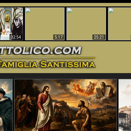
La straordinaria e
 e la Divina
miracolosa
L'impecca
Perché l'Inferno deve
cordia – un
immagine della
Maria
essere eterno
nganno
Madonna di
documentari
Guadalupa
32:54
5:17
25:21