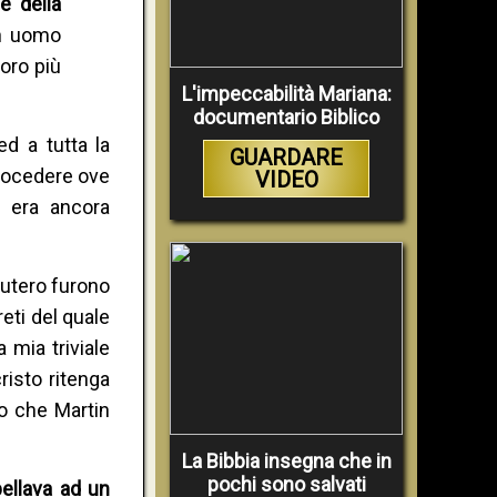
e della
un uomo
loro più
L'impeccabilità Mariana:
documentario Biblico
d a tutta la
GUARDARE
trocedere ove
VIDEO
, era ancora
Lutero furono
reti del quale
 mia triviale
risto ritenga
o che Martin
La Bibbia insegna che in
pochi sono salvati
pellava ad un