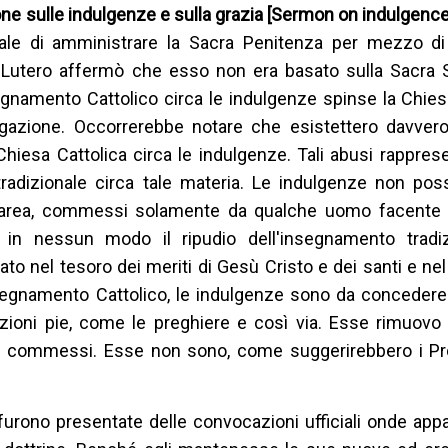
e sulle indulgenze e sulla grazia [Sermon on indulgenc
nale di amministrare la Sacra Penitenza per mezzo di 
 Lutero affermò che esso non era basato sulla Sacra Sc
egnamento Cattolico circa le indulgenze spinse la Chies
tigazione. Occorrerebbe notare che esistettero davvero
a Chiesa Cattolica circa le indulgenze. Tali abusi rappre
tradizionale circa tale materia. Le indulgenze non po
ale area, commessi solamente da qualche uomo facente 
o in nessun modo il ripudio dell'insegnamento tradiz
to nel tesoro dei meriti di Gesù Cristo e dei santi e nel
nsegnamento Cattolico, le indulgenze sono da concedere
ioni pie, come le preghiere e così via. Esse rimuovo 
ià commessi. Esse non sono, come suggerirebbero i Pro
o furono presentate delle convocazioni ufficiali onde app