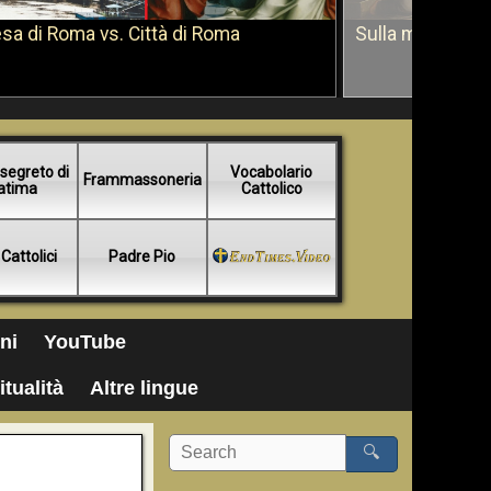
sa di Roma vs. Città di Roma
Sulla morte di 
segreto di
Vocabolario
Frammassoneria
atima
Cattolico
 Cattolici
Padre Pio
ni
YouTube
itualità
Altre lingue
🔍