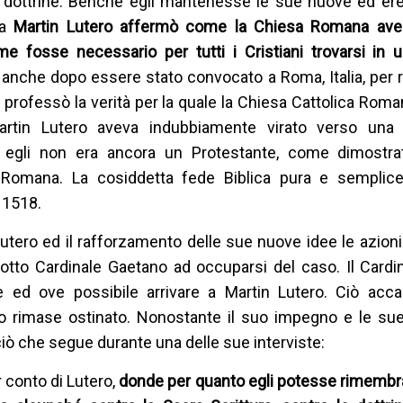
ue dottrine. Benché egli mantenesse le sue nuove ed ere
za
Martin Lutero affermò come la Chiesa Romana av
 fosse necessario per tutti i Cristiani trovarsi in u
 anche dopo essere stato convocato a Roma, Italia, per 
 professò la verità per la quale la Chiesa Cattolica Roma
artin Lutero aveva indubbiamente virato verso una 
via, egli non era ancora un Protestante, come dimostra
a Romana. La cosiddetta fede Biblica pura e semplic
 1518.
Lutero ed il rafforzamento delle sue nuove idee le azioni 
otto Cardinale Gaetano ad occuparsi del caso. Il Cardi
 ed ove possibile arrivare a Martin Lutero. Ciò acc
ero rimase ostinato. Nonostante il suo impegno e le su
ciò che segue durante una delle sue interviste:
r conto di Lutero,
donde per quanto egli potesse rimembra