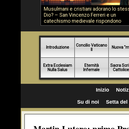
Musulmani e cristiani adorano lo stes
Dio? – San Vincenzo Ferreri e un
catechismo medievale rispondono
Concilio Vaticano
Introduzione
Nuova "m
II
Extra Ecclesiam
Eternità
Sacra Scri
Nulla Salus
Infernale
Cattolic
Inizio
Notiz
Su di noi
Setta del 
Martin Lutero: primo Pro