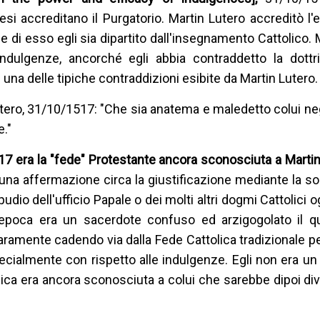
esi accreditano il Purgatorio. Martin Lutero accreditò l'
 di esso egli sia dipartito dall'insegnamento Cattolico. 
ndulgenze, ancorché egli abbia contraddetto la dottri
 una delle tipiche contraddizioni esibite da Martin Lutero.
tero, 31/10/1517: "Che sia anatema e maledetto colui neg
e."
517 era la "fede" Protestante ancora sconosciuta a Martin
na affermazione circa la giustificazione mediante la sol
udio dell'ufficio Papale o dei molti altri dogmi Cattolici og
l'epoca era un sacerdote confuso ed arzigogolato il q
aramente cadendo via dalla Fede Cattolica tradizionale pe
pecialmente con rispetto alle indulgenze. Egli non era un
lica era ancora sconosciuta a colui che sarebbe dipoi div