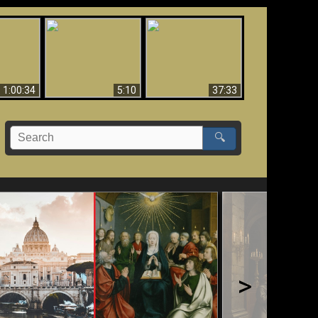
Sorprendente
bilità
La Bibbia insegna che
evidenza per Dio -
na:
in pochi sono salvati
Evidenza scientifica
o Biblico
per Dio
1:00:34
5:10
37:33
🔍
>