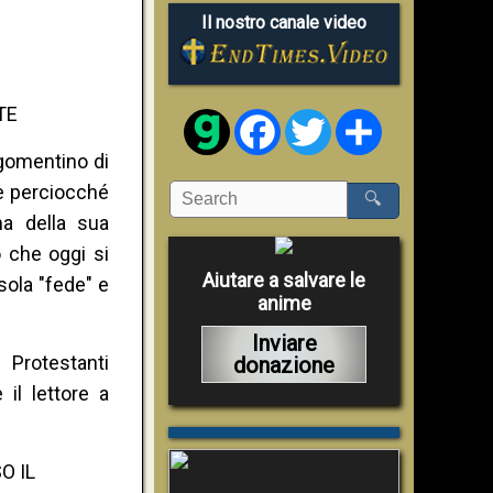
Il nostro canale video
TE
Facebook
Twitter
Share
rgomentino di
 è perciocché
🔍
ima della sua
 che oggi si
Aiutare a salvare le
sola "fede" e
anime
Inviare
 Protestanti
donazione
il lettore a
O IL