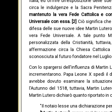
Italia, ed offrire un'esposizione delle s
circa le indulgenze e la Sacra Peniten
mantenuto la vera Fede Cattolica e come
Universale con essa. [2]
Ciò significa che
difesa delle sue nuove idee Martin Lutero
vera Fede Universale. A tale punto M
personalizzata della Cristianità, tutta
affermazione circa la Chiesa Cattolic
sconosciuta al futuro fondatore nel Luglio
Con lo spargersi dell'influenza di Martin 
incrementarono. Papa Leone X spedì il d
avrebbe dovuto esaminare la situazione
l'Autunno del 1518, tuttavia, Martin Lut
Martin Lutero dichiarò quanto riportato in 
"Il notaio lesse una dichiarazione pe