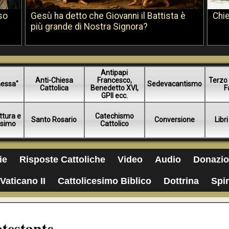
so
Gesù ha detto che Giovanni il Battista è
Chie
più grande di Nostra Signora?
Antipapi
Anti-Chiesa
Francesco,
Terzo 
essa"
Sedevacantismo
Cattolica
Benedetto XVI,
F
GPII ecc.
ttura e
Catechismo
Santo Rosario
Conversione
Libri
esimo
Cattolico
ie
Risposte Cattoliche
Video
Audio
Donazio
Vaticano II
Cattolicesimo Biblico
Dottrina
Spir
testante