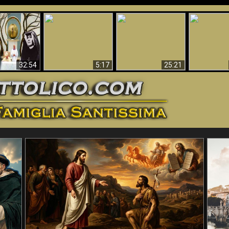
La straordinaria e
 e la Divina
miracolosa
L'impecca
Perché l'Inferno deve
cordia – un
immagine della
Maria
essere eterno
nganno
Madonna di
documentari
Guadalupa
32:54
5:17
25:21