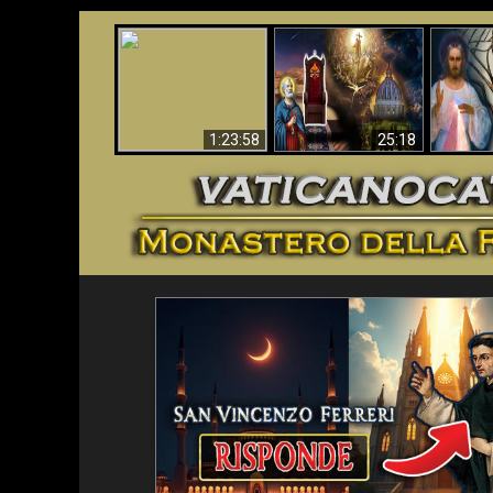
Faustina
Apocalisse ora in
La Bibbia ha previsto
Miseri
Vaticano
70 anni senza Papa?
i
1:23:58
25:18
<