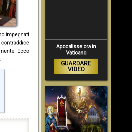
no impegnati
 contraddice
Apocalisse ora in
rmente. Ecco
Vaticano
.
GUARDARE
VIDEO