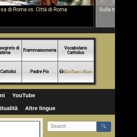
sa di Roma vs. Città di Roma
Sulla morte di 
segreto di
Vocabolario
Frammassoneria
atima
Cattolico
 Cattolici
Padre Pio
ni
YouTube
itualità
Altre lingue
🔍