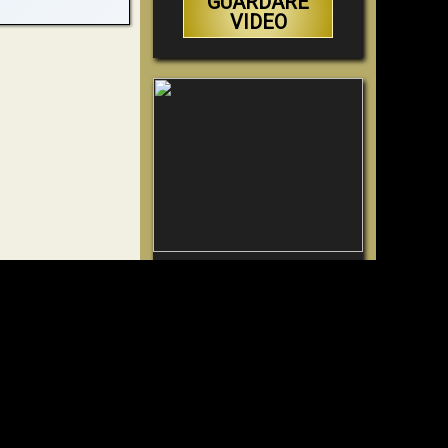
GUARDARE
VIDEO
Perché l'Inferno deve
essere eterno
GUARDARE
VIDEO