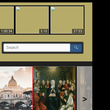
Sorprendente
bilità
La Bibbia insegna che
evidenza per Dio -
na:
in pochi sono salvati
Evidenza scientifica
o Biblico
per Dio
1:00:34
5:10
37:33
🔍
>