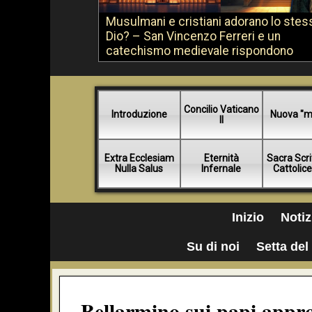
Musulmani e cristiani adorano lo stes
Dio? – San Vincenzo Ferreri e un
catechismo medievale rispondono
Concilio Vaticano
Introduzione
Nuova "m
II
Extra Ecclesiam
Eternità
Sacra Scri
Nulla Salus
Infernale
Cattolic
Inizio
Notiz
Su di noi
Setta del 
Bellarmino sui papi appro