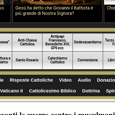
so
Gesù ha detto che Giovanni il Battista è
Chie
più grande di Nostra Signora?
Antipapi
Anti-Chiesa
Francesco,
Terzo 
essa"
Sedevacantismo
Cattolica
Benedetto XVI,
F
GPII ecc.
ttura e
Catechismo
Santo Rosario
Conversione
Libri
esimo
Cattolico
ie
Risposte Cattoliche
Video
Audio
Donazio
Vaticano II
Cattolicesimo Biblico
Dottrina
Spir
vanti le guerre contro i musulmani