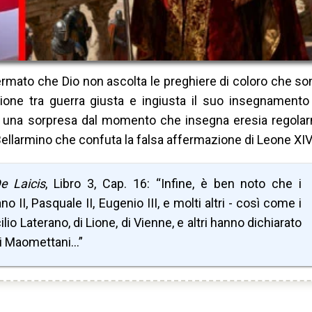
mato che Dio non ascolta le preghiere di coloro che so
zione tra guerra giusta e ingiusta il suo insegnamento
 è una sorpresa dal momento che insegna eresia regola
Bellarmino che confuta la falsa affermazione di Leone XIV
e Laicis
, Libro 3, Cap. 16: “Infine, è ben noto che i
 II, Pasquale II, Eugenio III, e molti altri - così come i
cilio Laterano, di Lione, di Vienne, e altri hanno dichiarato
 i Maomettani…”