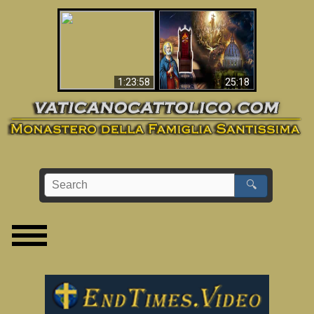
Apocalisse ora in
La Bibbia ha previsto
Vaticano
70 anni senza Papa?
1:23:58
25:18
🔍