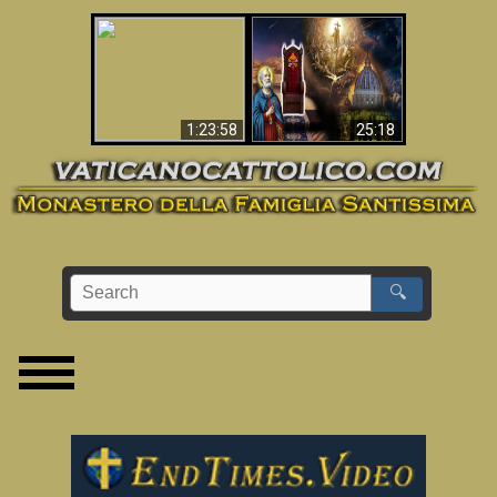
Apocalisse ora in
La Bibbia ha previsto
Vaticano
70 anni senza Papa?
1:23:58
25:18
🔍