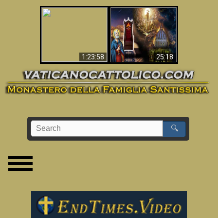
Apocalisse ora in
La Bibbia ha previsto
Vaticano
70 anni senza Papa?
1:23:58
25:18
🔍