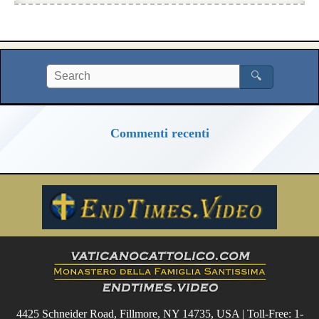
🔍
Commenti recenti
4425 Schneider Road, Fillmore, NY 14735, USA | Toll-Free: 1-