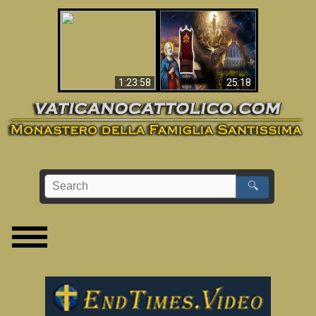
Apocalisse ora in
La Bibbia ha previsto
Vaticano
70 anni senza Papa?
1:23:58
25:18
🔍