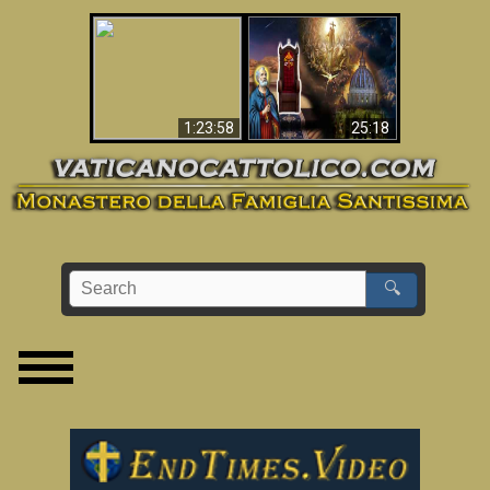
Apocalisse ora in
La Bibbia ha previsto
Vaticano
70 anni senza Papa?
1:23:58
25:18
🔍