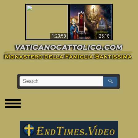
Apocalisse ora in
La Bibbia ha previsto
Vaticano
70 anni senza Papa?
1:23:58
25:18
🔍