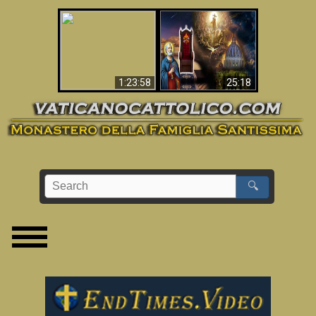
Apocalisse ora in
La Bibbia ha previsto
Vaticano
70 anni senza Papa?
1:23:58
25:18
🔍