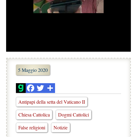
5 Maggio 2020
Antipapi della setta del Vaticano II
Chiesa Cattolica
Dogmi Cattolici
False religioni
Notizie