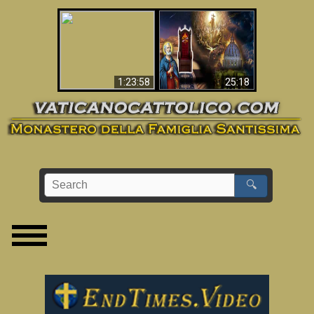
Apocalisse ora in
La Bibbia ha previsto
Vaticano
70 anni senza Papa?
1:23:58
25:18
🔍