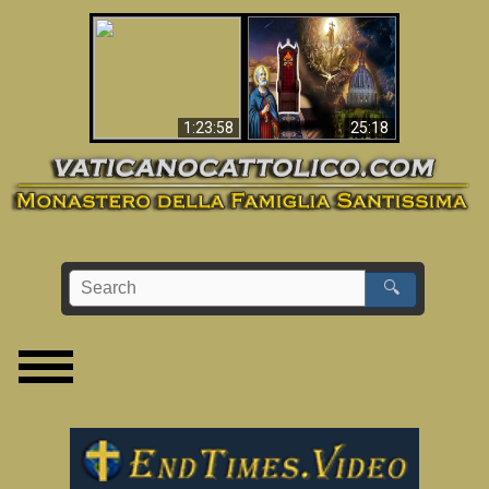
Apocalisse ora in
La Bibbia ha previsto
Vaticano
70 anni senza Papa?
1:23:58
25:18
🔍