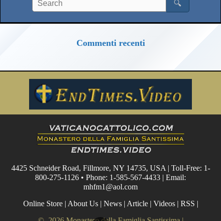
🔍
Commenti recenti
4425 Schneider Road, Fillmore, NY 14735, USA | Toll-Free: 1-
800-275-1126 • Phone: 1-585-567-4433 | Email:
mhfm1@aol.com
Online Store
|
About Us
|
News
|
Article
|
Videos
|
RSS
|
© -2026 Monastero della Famiglia Santissima |