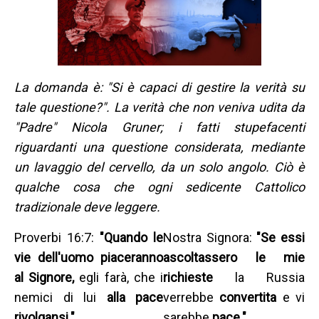
La domanda è: "Si è capaci di gestire la verità su
tale questione?". La verità che non veniva udita da
"Padre" Nicola Gruner; i fatti stupefacenti
riguardanti una questione considerata, mediante
un lavaggio del cervello, da un solo angolo. Ciò è
qualche cosa che ogni sedicente Cattolico
tradizionale deve leggere.
Proverbi 16:7:
"Quando le
Nostra Signora:
"Se essi
vie dell'uomo piaceranno
ascoltassero le mie
al Signore,
egli farà, che i
richieste
la Russia
nemici di lui
alla pace
verrebbe
convertita
e vi
rivolgansi."
sarebbe
pace."