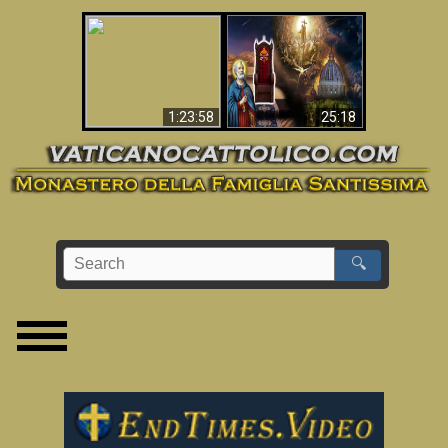
Apocalisse ora in
La Bibbia ha previsto
Vaticano
70 anni senza Papa?
1:23:58
25:18
🔍