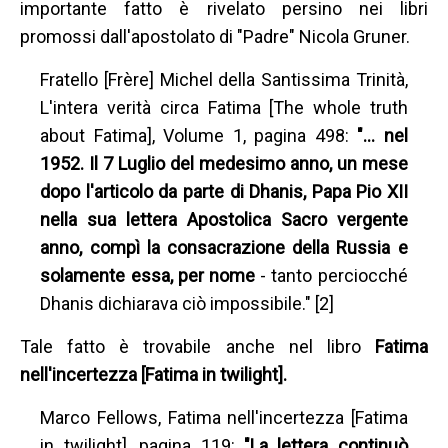
importante fatto è rivelato persino nei libri
promossi dall'apostolato di "Padre" Nicola Gruner.
Fratello [Frère] Michel della Santissima Trinità,
L'intera verità circa Fatima [The whole truth
about Fatima], Volume 1, pagina 498:
"… nel
1952. Il 7 Luglio del medesimo anno, un mese
dopo l'articolo da parte di Dhanis, Papa Pio XII
nella sua lettera Apostolica Sacro vergente
anno, compì la consacrazione della Russia e
solamente essa, per nome
- tanto perciocché
Dhanis dichiarava ciò impossibile." [2]
Tale fatto è trovabile anche nel libro
Fatima
nell'incertezza [Fatima in twilight].
Marco Fellows, Fatima nell'incertezza [Fatima
in twilight], pagina 119:
"La lettera continuò