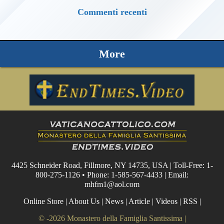
Commenti recenti
More
4425 Schneider Road, Fillmore, NY 14735, USA | Toll-Free: 1-
800-275-1126 • Phone: 1-585-567-4433 | Email:
mhfm1@aol.com
Online Store
|
About Us
|
News
|
Article
|
Videos
|
RSS
|
© -2026 Monastero della Famiglia Santissima |