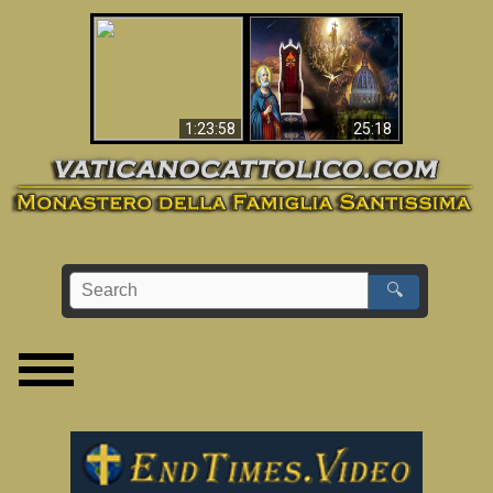
Apocalisse ora in
La Bibbia ha previsto
Vaticano
70 anni senza Papa?
1:23:58
25:18
🔍