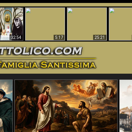
La straordinaria e
 e la Divina
miracolosa
L'impecca
Perché l'Inferno deve
cordia – un
immagine della
Maria
essere eterno
nganno
Madonna di
documentari
Guadalupa
32:54
5:17
25:21