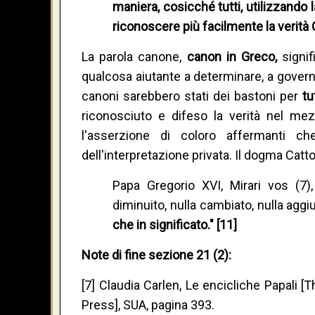
maniera, cosicché tutti, utilizzando l
riconoscere più facilmente la verità C
La parola canone,
canon in Greco,
signi
qualcosa aiutante a determinare, a governar
canoni sarebbero stati dei bastoni per
tu
riconosciuto e difeso la verità nel me
l'asserzione di coloro affermanti ch
dell'interpretazione privata. Il dogma Cattol
Papa Gregorio XVI, Mirari vos (7)
diminuito, nulla cambiato, nulla aggi
che in significato." [11]
Note di fine sezione 21 (2):
[7] Claudia Carlen, Le encicliche Papali [
Press], SUA, pagina 393.