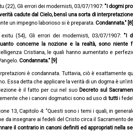
u (22), Gli errori dei modernisti, 03/07/1907:
"I dogmi pro
verità cadute dal Cielo, bensì una sorta di interpretazion
iante un impegno laborioso si è preparata.
Condannata." [8
exitu (54), Gli errori dei modernisti, 03/07/1907:
"I 
quanto concerne la nozione e la realtà, sono niente 
ntelligenza Cristiana, le quali hanno aumentato e perfezi
Vangelo.
Condannata." [9]
erpretazioni è condannata. Tuttavia, ciò è esattamente qu
o. Essa detta che applicare la verità di un dogma è un'in
iezione è il fatto per cui nel suo
Decreto sul Sacramen
ennemente che i canoni dogmatici sono ad uso di
tutti
i fedel
ione 13, Capitolo 4: "Questi sono i temi i quali, in genera
e da insegnare ai fedeli del Cristo circa il Sacramento d
annare il contrario in canoni definiti ed appropriati nella 