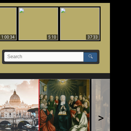
Sorprendente
bilità
La Bibbia insegna che
evidenza per Dio -
na:
in pochi sono salvati
Evidenza scientifica
o Biblico
per Dio
1:00:34
5:10
37:33
🔍
>