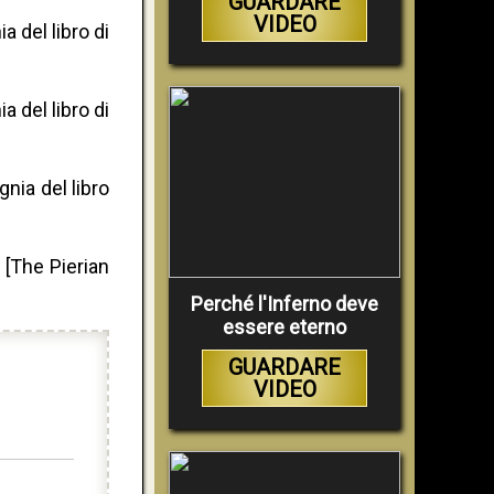
GUARDARE
VIDEO
 del libro di
 del libro di
nia del libro
 [The Pierian
Perché l'Inferno deve
essere eterno
GUARDARE
VIDEO