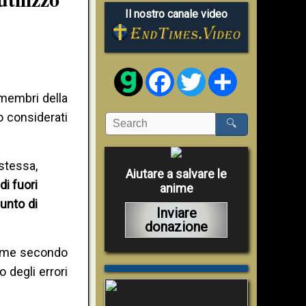
Il nostro canale video
Facebook
Twitter
Share
 membri della
o considerati
🔍
stessa,
Aiutare a salvare le
di fuori
anime
unto di
Inviare
donazione
 come secondo
 degli errori