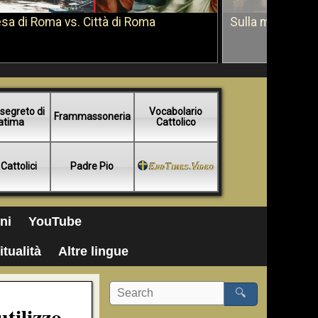
sa di Roma vs. Città di Roma
Sulla morte di 
segreto di
Vocabolario
Frammassoneria
atima
Cattolico
 Cattolici
Padre Pio
ni
YouTube
itualità
Altre lingue
🔍
utilizzo