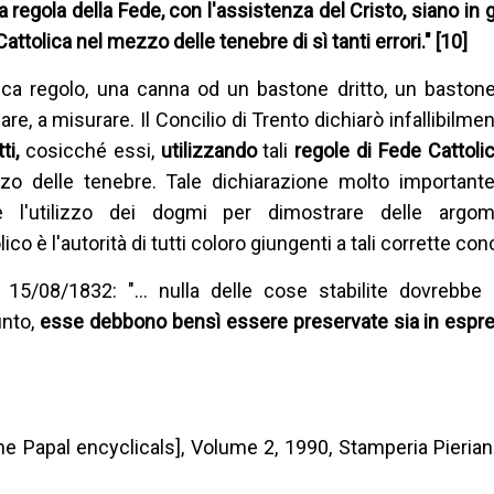
a regola della Fede, con l'assistenza del Cristo, siano in 
attolica nel mezzo delle tenebre di sì tanti errori." [10]
fica regolo, una canna od un bastone dritto, un baston
e, a misurare. Il Concilio di Trento dichiarò infallibilmen
tti,
cosicché essi,
utilizzando
tali
regole di Fede Cattoli
zzo delle tenebre. Tale dichiarazione molto importan
e l'utilizzo dei dogmi per dimostrare delle argom
ico è l'autorità di tutti coloro giungenti a tali corrette con
, 15/08/1832: "… nulla delle cose stabilite dovrebbe
unto,
esse debbono bensì essere preservate sia in espr
The Papal encyclicals], Volume 2, 1990, Stamperia Pierian