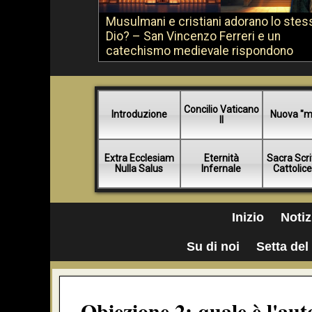
Musulmani e cristiani adorano lo stes
Dio? – San Vincenzo Ferreri e un
catechismo medievale rispondono
Concilio Vaticano
Introduzione
Nuova "m
II
Extra Ecclesiam
Eternità
Sacra Scri
Nulla Salus
Infernale
Cattolic
Inizio
Notiz
Su di noi
Setta del 
Obiezione 2: quale è l'auto