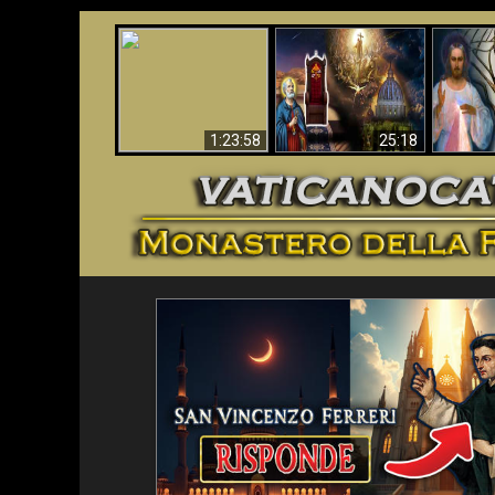
Faustina
Apocalisse ora in
La Bibbia ha previsto
Miseri
Vaticano
70 anni senza Papa?
i
1:23:58
25:18
<