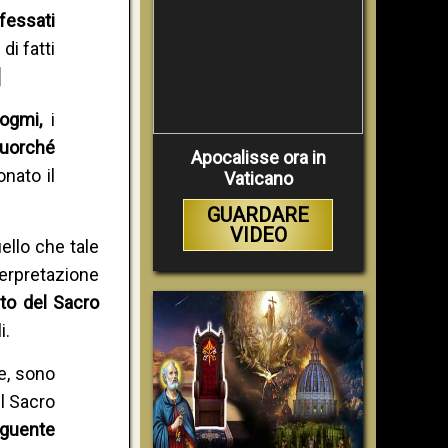
fessati
e
di fatti
]
dogmi,
i
fuorché
Apocalisse ora in
onato il
Vaticano
GUARDARE
VIDEO
ello che tale
terpretazione
to del Sacro
i.
le, sono
el Sacro
seguente