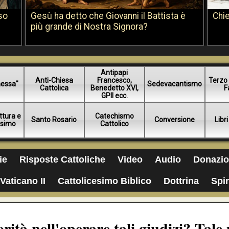
so
Gesù ha detto che Giovanni il Battista è
Chie
più grande di Nostra Signora?
Antipapi
Anti-Chiesa
Francesco,
Terzo 
essa"
Sedevacantismo
Cattolica
Benedetto XVI,
F
GPII ecc.
ttura e
Catechismo
Santo Rosario
Conversione
Libri
esimo
Cattolico
ie
Risposte Cattoliche
Video
Audio
Donazio
Vaticano II
Cattolicesimo Biblico
Dottrina
Spir
rità nell'operare tali giudizi? Tale 