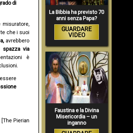
grado di
La Bibbia ha previsto 70
anni senza Papa?
e misuratore,
GUARDARE
te che i suoi
VIDEO
ca,
avrebbero
te
spazza via
entazioni è
clusioni.
 essere
essione
Faustina e la Divina
Misericordia – un
 [The Pierian
inganno