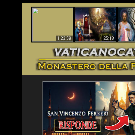
Faustina
Apocalisse ora in
La Bibbia ha previsto
Miseri
Vaticano
70 anni senza Papa?
i
1:23:58
25:18
<