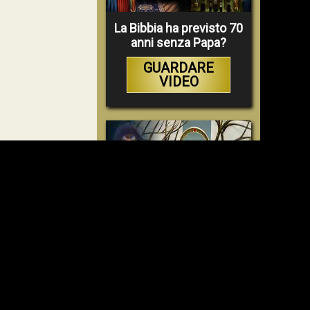
La Bibbia ha previsto 70
anni senza Papa?
GUARDARE
VIDEO
Faustina e la Divina
Misericordia – un
inganno