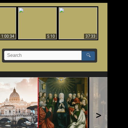
Sorprendente
bilità
La Bibbia insegna che
evidenza per Dio -
na:
in pochi sono salvati
Evidenza scientifica
o Biblico
per Dio
1:00:34
5:10
37:33
🔍
>