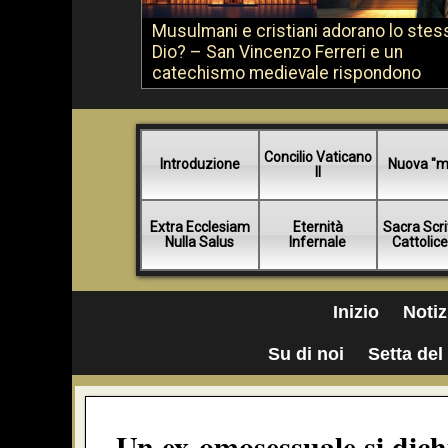
Musulmani e cristiani adorano lo stes
Dio? – San Vincenzo Ferreri e un
catechismo medievale rispondono
Concilio Vaticano
Introduzione
Nuova "m
II
Extra Ecclesiam
Eternità
Sacra Scri
Nulla Salus
Infernale
Cattolic
Inizio
Notiz
Su di noi
Setta del 
Un ex-omosessuale si dich