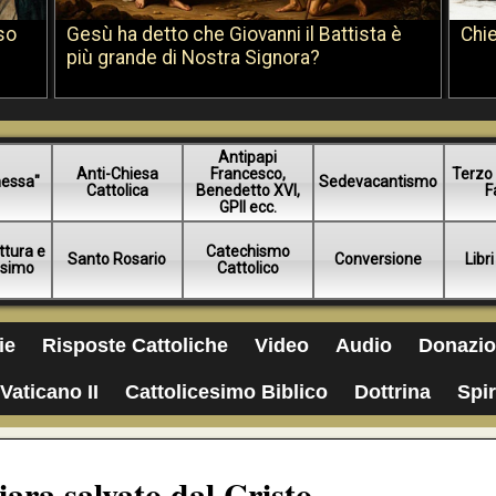
so
Gesù ha detto che Giovanni il Battista è
Chie
più grande di Nostra Signora?
Antipapi
Anti-Chiesa
Francesco,
Terzo 
essa"
Sedevacantismo
Cattolica
Benedetto XVI,
F
GPII ecc.
ttura e
Catechismo
Santo Rosario
Conversione
Libri
esimo
Cattolico
ie
Risposte Cattoliche
Video
Audio
Donazio
Vaticano II
Cattolicesimo Biblico
Dottrina
Spir
iara salvato dal Cristo