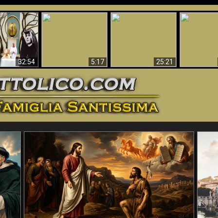
La straordinaria e
 e la Divina
miracolosa
L'impecca
Perché l'Inferno deve
cordia – un
immagine della
Maria
essere eterno
nganno
Madonna di
documentari
Guadalupa
32:54
5:17
25:21