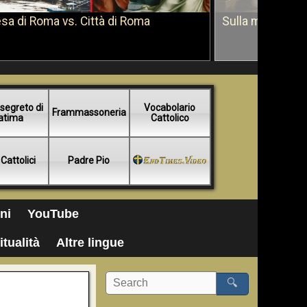
sa di Roma vs. Città di Roma
Sulla morte di 
segreto di
Vocabolario
Frammassoneria
atima
Cattolico
 Cattolici
Padre Pio
ni
YouTube
itualità
Altre lingue
🔍