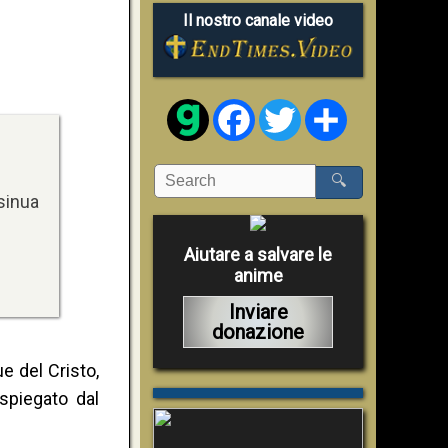
Il nostro canale video
Facebook
Twitter
Share
🔍
sinua
Aiutare a salvare le
anime
Inviare
donazione
e del Cristo,
 spiegato dal