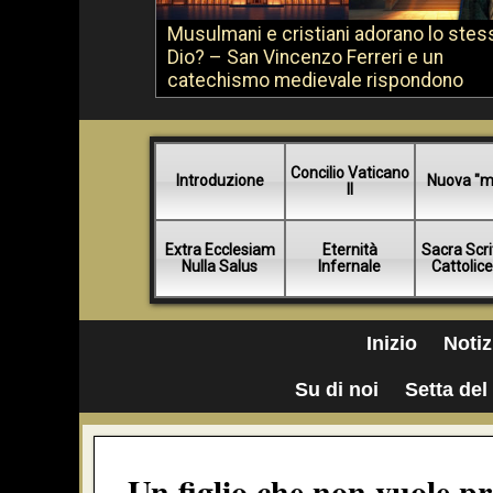
Musulmani e cristiani adorano lo stes
Dio? – San Vincenzo Ferreri e un
catechismo medievale rispondono
Concilio Vaticano
Introduzione
Nuova "m
II
Extra Ecclesiam
Eternità
Sacra Scri
Nulla Salus
Infernale
Cattolic
Inizio
Notiz
Su di noi
Setta del 
Un figlio che non vuole p