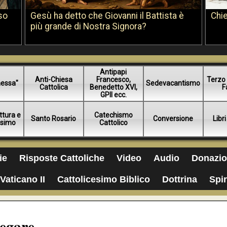
so
Gesù ha detto che Giovanni il Battista è
Chie
più grande di Nostra Signora?
Antipapi
Anti-Chiesa
Francesco,
Terzo 
essa"
Sedevacantismo
Cattolica
Benedetto XVI,
F
GPII ecc.
ttura e
Catechismo
Santo Rosario
Conversione
Libri
esimo
Cattolico
ie
Risposte Cattoliche
Video
Audio
Donazio
Vaticano II
Cattolicesimo Biblico
Dottrina
Spir
regare