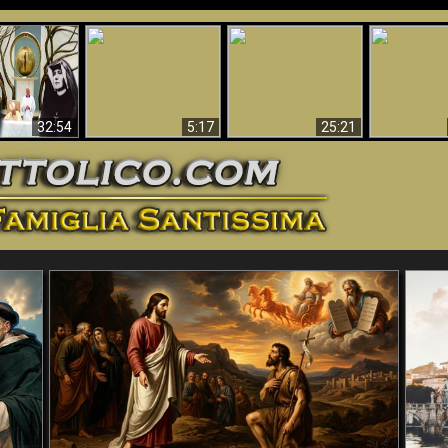
La straordinaria e
 e la Divina
miracolosa
L'impecca
Perché l'Inferno deve
cordia – un
immagine della
Maria
essere eterno
nganno
Madonna di
documentari
Guadalupa
32:54
5:17
25:21