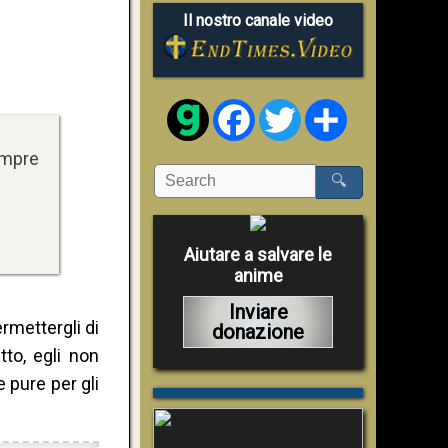
Il nostro canale video
Facebook
Twitter
Share
sempre
🔍
Aiutare a salvare le
anime
Inviare
rmettergli di
donazione
to, egli non
 pure per gli