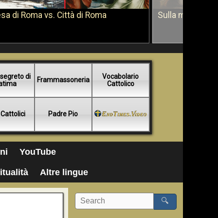
sa di Roma vs. Città di Roma
Sulla morte di 
segreto di
Vocabolario
Frammassoneria
atima
Cattolico
 Cattolici
Padre Pio
ni
YouTube
itualità
Altre lingue
🔍