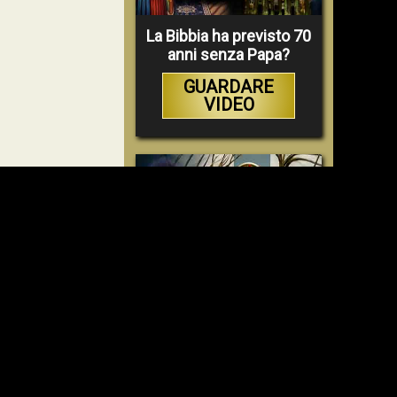
La Bibbia ha previsto 70
anni senza Papa?
GUARDARE
VIDEO
Faustina e la Divina
Misericordia – un
inganno