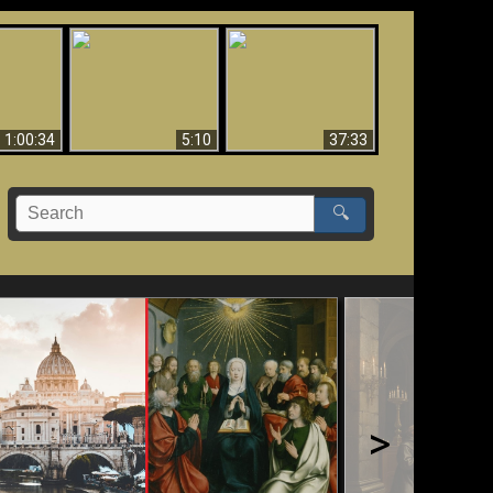
Sorprendente
bilità
La Bibbia insegna che
evidenza per Dio -
na:
in pochi sono salvati
Evidenza scientifica
o Biblico
per Dio
1:00:34
5:10
37:33
🔍
>