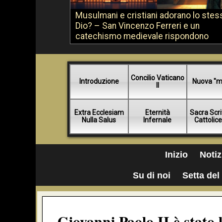
Musulmani e cristiani adorano lo stes
Dio? – San Vincenzo Ferreri e un
catechismo medievale rispondono
Concilio Vaticano
Introduzione
Nuova "m
II
Extra Ecclesiam
Eternità
Sacra Scri
Nulla Salus
Infernale
Cattolic
Inizio
Notiz
Su di noi
Setta del 
Giovanni Paolo II è stato 