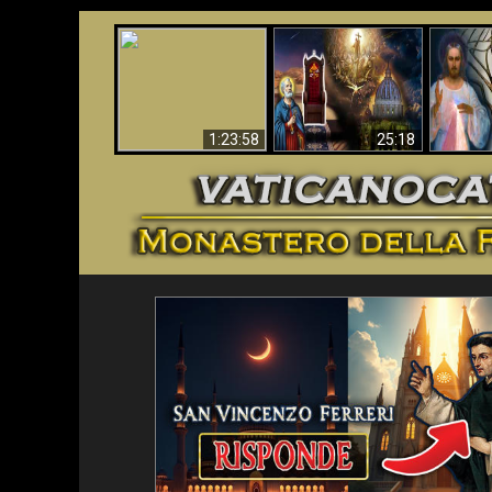
Faustina
Apocalisse ora in
La Bibbia ha previsto
Miseri
Vaticano
70 anni senza Papa?
i
1:23:58
25:18
<