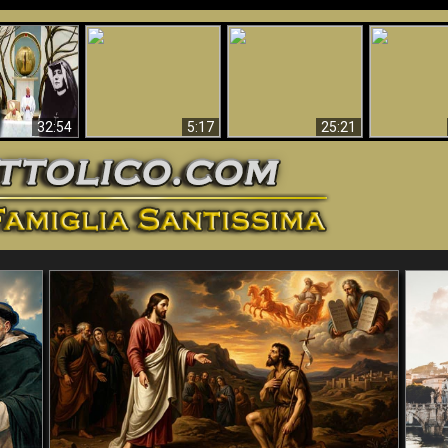
La straordinaria e
 e la Divina
miracolosa
L'impecca
Perché l'Inferno deve
cordia – un
immagine della
Maria
essere eterno
nganno
Madonna di
documentari
Guadalupa
32:54
5:17
25:21