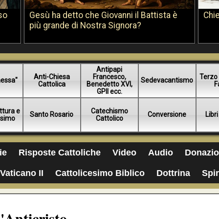
so
Gesù ha detto che Giovanni il Battista è
Chie
più grande di Nostra Signora?
Antipapi
Anti-Chiesa
Francesco,
Terzo 
essa"
Sedevacantismo
Cattolica
Benedetto XVI,
F
GPII ecc.
ttura e
Catechismo
Santo Rosario
Conversione
Libri
esimo
Cattolico
ie
Risposte Cattoliche
Video
Audio
Donazio
Vaticano II
Cattolicesimo Biblico
Dottrina
Spir
l'Anticristo