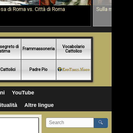
sa di Roma vs. Città di Roma
Sulla morte di 
segreto di
Vocabolario
Frammassoneria
atima
Cattolico
 Cattolici
Padre Pio
ni
YouTube
itualità
Altre lingue
🔍