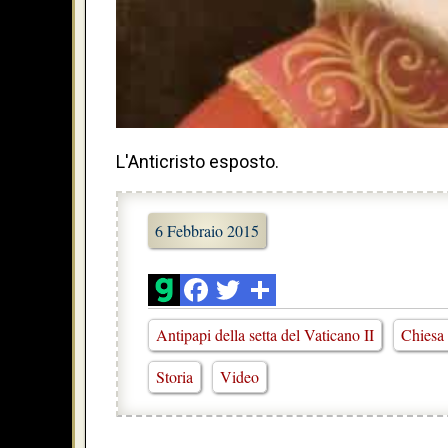
L'Anticristo esposto.
6 Febbraio 2015
Antipapi della setta del Vaticano II
Chiesa 
Storia
Video