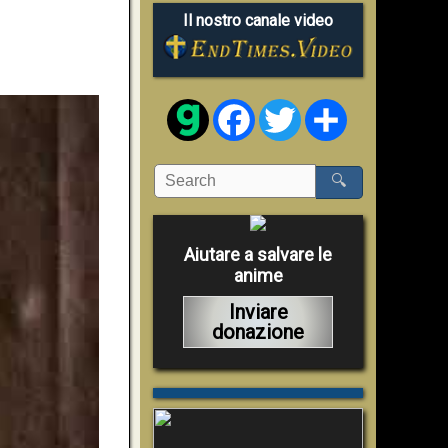
Il nostro canale video
Facebook
Twitter
Share
🔍
Aiutare a salvare le
anime
Inviare
donazione