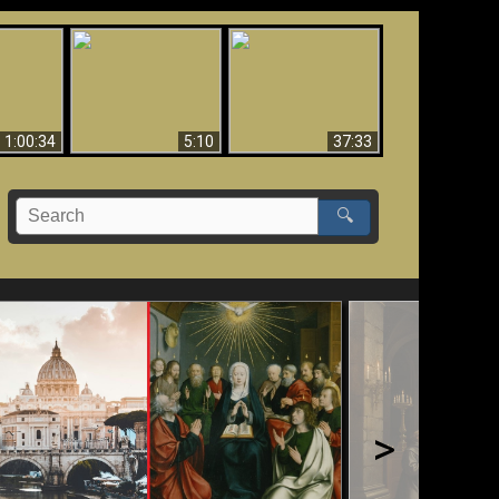
Sorprendente
bilità
La Bibbia insegna che
evidenza per Dio -
na:
in pochi sono salvati
Evidenza scientifica
o Biblico
per Dio
1:00:34
5:10
37:33
🔍
>