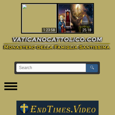
Apocalisse ora in
La Bibbia ha previsto
Vaticano
70 anni senza Papa?
1:23:58
25:18
🔍