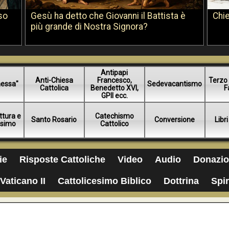
so
Gesù ha detto che Giovanni il Battista è
Chie
più grande di Nostra Signora?
Antipapi
Anti-Chiesa
Francesco,
Terzo 
essa"
Sedevacantismo
Cattolica
Benedetto XVI,
F
GPII ecc.
ttura e
Catechismo
Santo Rosario
Conversione
Libri
esimo
Cattolico
ie
Risposte Cattoliche
Video
Audio
Donazio
Vaticano II
Cattolicesimo Biblico
Dottrina
Spir