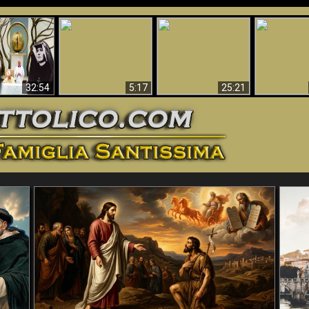
La straordinaria e
 e la Divina
miracolosa
L'impecca
Perché l'Inferno deve
cordia – un
immagine della
Maria
essere eterno
nganno
Madonna di
documentari
Guadalupa
32:54
5:17
25:21