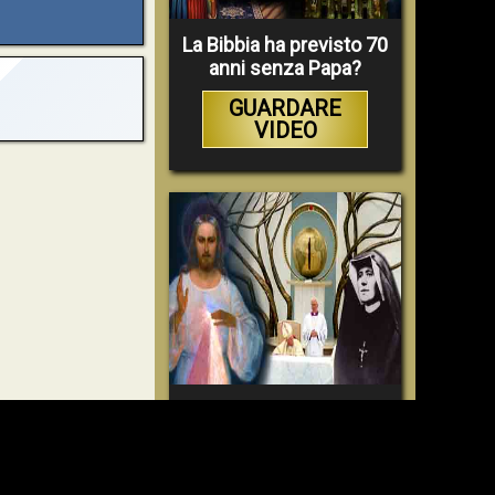
La Bibbia ha previsto 70
anni senza Papa?
GUARDARE
VIDEO
Faustina e la Divina
Misericordia – un
inganno