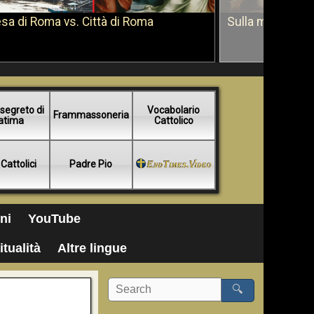
sa di Roma vs. Città di Roma
Sulla morte di 
segreto di
Vocabolario
Frammassoneria
atima
Cattolico
 Cattolici
Padre Pio
ni
YouTube
itualità
Altre lingue
🔍