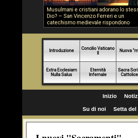
Musulmani e cristiani adorano lo stes
Dio? – San Vincenzo Ferreri e un
catechismo medievale rispondono
Concilio Vaticano
Introduzione
Nuova "m
II
Extra Ecclesiam
Eternità
Sacra Scri
Nulla Salus
Infernale
Cattolic
Inizio
Notiz
Su di noi
Setta del 
I nuovi "Sacramenti"