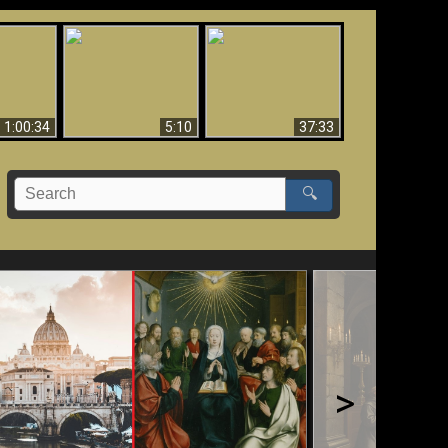
Sorprendente
bilità
La Bibbia insegna che
evidenza per Dio -
na:
in pochi sono salvati
Evidenza scientifica
o Biblico
per Dio
1:00:34
5:10
37:33
🔍
>