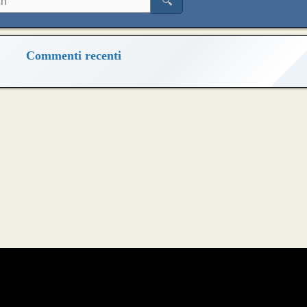
🔍
Commenti recenti