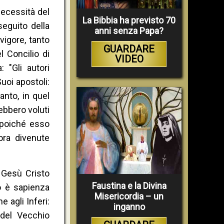
necessità del
La Bibbia ha previsto 70
eguito della
anni senza Papa?
vigore, tanto
GUARDARE
 Concilio di
VIDEO
: "Gli autori
uoi apostoli:
anto, in quel
ebbero voluti
 poiché esso
ora divenute
e Gesù Cristo
Faustina e la Divina
o è sapienza
Misericordia – un
 agli Inferi:
inganno
 del Vecchio