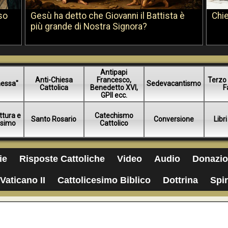
so
Gesù ha detto che Giovanni il Battista è
Chie
più grande di Nostra Signora?
Antipapi
Anti-Chiesa
Francesco,
Terzo 
essa"
Sedevacantismo
Cattolica
Benedetto XVI,
F
GPII ecc.
ttura e
Catechismo
Santo Rosario
Conversione
Libri
esimo
Cattolico
ie
Risposte Cattoliche
Video
Audio
Donazio
Vaticano II
Cattolicesimo Biblico
Dottrina
Spir