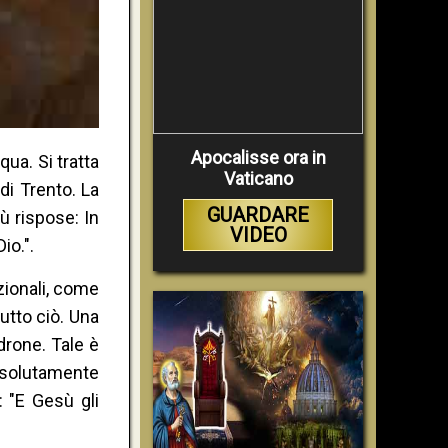
Apocalisse ora in
ua. Si tratta
Vaticano
di Trento. La
GUARDARE
ù rispose: In
VIDEO
io.".
zionali, come
tutto ciò. Una
drone. Tale è
ssolutamente
 "E Gesù gli