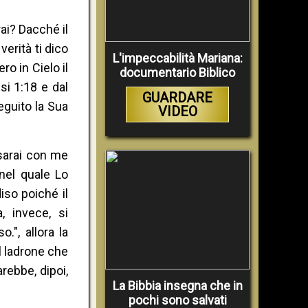
rai? Dacché il
erità ti dico
L'impeccabilità Mariana:
o in Cielo il
documentario Biblico
si 1:18 e dal
GUARDARE
eguito la Sua
VIDEO
 sarai con me
 nel quale Lo
so poiché il
, invece, si
.", allora la
l ladrone che
rebbe, dipoi,
La Bibbia insegna che in
pochi sono salvati