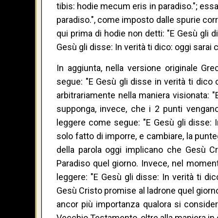
tibis: hodie mecum eris in paradiso."; essa 
paradiso.", come imposto dalle spurie corre
qui prima di hodie non detti: "E Gesù gli di
Gesù gli disse: In verità ti dico: oggi sarai
In aggiunta, nella versione originale G
segue: "E Gesù gli disse in verità ti dico 
arbitrariamente nella maniera visionata: "E
supponga, invece, che i 2 punti vengano 
leggere come segue: "E Gesù gli disse: In 
solo fatto di imporre, e cambiare, la punt
della parola oggi implicano che Gesù C
Paradiso quel giorno. Invece, nel momento
leggere: "E Gesù gli disse: In verità ti di
Gesù Cristo promise al ladrone quel giorn
ancor più importanza qualora si considera
Vecchio Testamento, oltre alla maniera in 