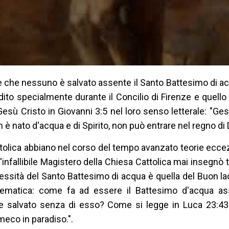
e che nessuno è salvato assente il Santo Battesimo di acq
adito specialmente durante il Concilio di Firenze e quello 
esù Cristo in Giovanni 3:5 nel loro senso letterale: "Ges
on è nato d'acqua e di Spirito, non può entrare nel regno di D
tolica abbiano nel corso del tempo avanzato teorie ecce
l'infallibile Magistero della Chiesa Cattolica mai insegnò 
ecessità del Santo Battesimo di acqua è quella del Buon la
 tematica: come fa ad essere il Battesimo d'acqua a
e salvato senza di esso? Come si legge in Luca 23:43:
 meco in paradiso.".