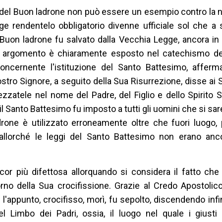
 del Buon ladrone non può essere un esempio contro la 
 rendentelo obbligatorio divenne ufficiale sol che a s
il Buon ladrone fu salvato dalla Vecchia Legge, ancora in 
 argomento è chiaramente esposto nel catechismo del
concernente l'istituzione del Santo Battesimo, afferma
tro Signore, a seguito della Sua Risurrezione, disse ai S
ezzatele nel nome del Padre, del Figlio e dello Spirito S
 Santo Battesimo fu imposto a tutti gli uomini che si sar
drone è utilizzato erroneamente oltre che fuori luogo,
allorché le leggi del Santo Battesimo non erano anc
cor più difettosa allorquando si considera il fatto ch
rno della Sua crocifissione. Grazie al Credo Apostolic
'appunto, crocifisso, morì, fu sepolto, discendendo infine
l Limbo dei Padri, ossia, il luogo nel quale i giusti