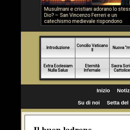
Musulmani e cristiani adorano lo stes
Dio? – San Vincenzo Ferreri e un
catechismo medievale rispondono
Concilio Vaticano
Introduzione
Nuova "m
II
Extra Ecclesiam
Eternità
Sacra Scri
Nulla Salus
Infernale
Cattolic
Inizio
Notiz
Su di noi
Setta del 
Il buon ladrone