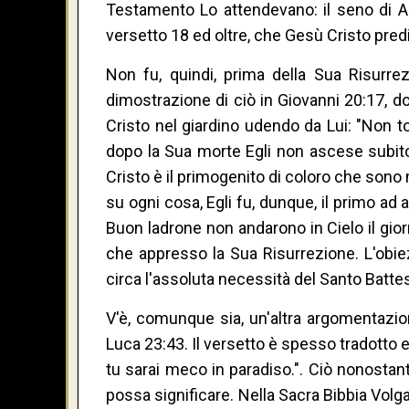
Testamento Lo attendevano: il seno di Ab
versetto 18 ed oltre, che Gesù Cristo pred
Non fu, quindi, prima della Sua Risurr
dimostrazione di ciò in Giovanni 20:17, d
Cristo nel giardino udendo da Lui: "Non t
dopo la Sua morte Egli non ascese subito 
Cristo è il primogenito di coloro che sono m
su ogni cosa, Egli fu, dunque, il primo ad
Buon ladrone non andarono in Cielo il gio
che appresso la Sua Risurrezione. L'obiez
circa l'assoluta necessità del Santo Batte
V'è, comunque sia, un'altra argomentazio
Luca 23:43. Il versetto è spesso tradotto e
tu sarai meco in paradiso.". Ciò nonostan
possa significare. Nella Sacra Bibbia Volga