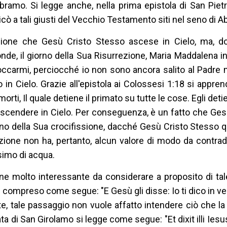
ramo. Si legge anche, nella prima epistola di San Pietr
icò a tali giusti del Vecchio Testamento siti nel seno di 
ezione che Gesù Cristo Stesso ascese in Cielo, ma, do
onde, il giorno della Sua Risurrezione, Maria Maddalena 
occarmi, perciocché io non sono ancora salito al Padre m
in Cielo. Grazie all'epistola ai Colossesi 1:18 si appr
orti, Il quale detiene il primato su tutte le cose. Egli deti
 ascendere in Cielo. Per conseguenza, è un fatto che Gesù
rno della Sua crocifissione, dacché Gesù Cristo Stesso q
ione non ha, pertanto, alcun valore di modo da contradd
simo di acqua.
ne molto interessante da considerare a proposito di ta
 compreso come segue: "E Gesù gli disse: Io ti dico in ver
te, tale passaggio non vuole affatto intendere ciò che l
ta di San Girolamo si legge come segue: "Et dixit illi Ies