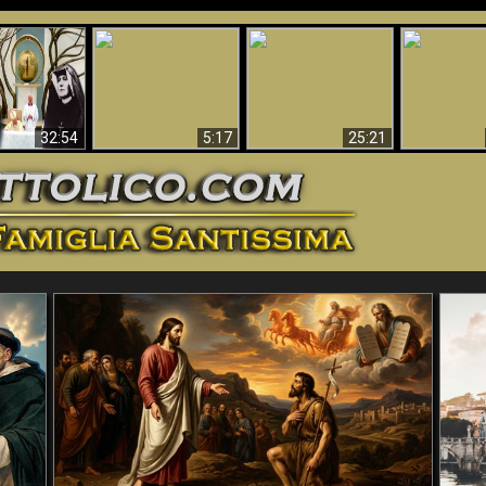
La straordinaria e
 e la Divina
miracolosa
L'impecca
Perché l'Inferno deve
cordia – un
immagine della
Maria
essere eterno
nganno
Madonna di
documentari
Guadalupa
32:54
5:17
25:21