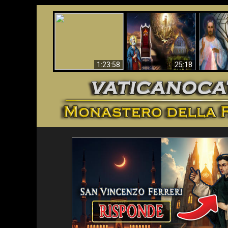
Faustina
Apocalisse ora in
La Bibbia ha previsto
Miseri
Vaticano
70 anni senza Papa?
i
1:23:58
25:18
<