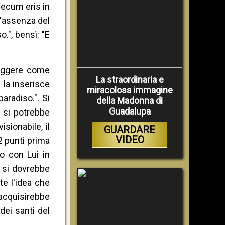
 mecum eris in
l'assenza del
o.", bensì: "E
leggere come
La straordinaria e
 la inserisce
miracolosa immagine
aradiso.". Si
della Madonna di
Guadalupa
o si potrebbe
sionabile, il
GUARDARE
VIDEO
2 punti prima
o con Lui in
i si dovrebbe
tte l'idea che
 acquisirebbe
dei santi del