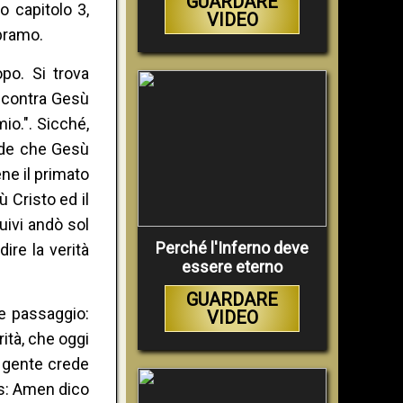
GUARDARE
o capitolo 3,
VIDEO
Abramo.
po. Si trova
incontra Gesù
io.". Sicché,
ende che Gesù
ene il primato
 Cristo ed il
uivi andò sol
Perché l'Inferno deve
ire la verità
essere eterno
GUARDARE
le passaggio:
VIDEO
ità, che oggi
a gente crede
us: Amen dico