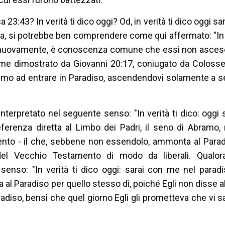
 23:43? In verità ti dico oggi? Od, in verità ti dico oggi sa
na, si potrebbe ben comprendere come qui affermato: "In v
é, nuovamente, è conoscenza comune che essi non asceser
come dimostrato da Giovanni 20:17, coniugato da Colosse
rimo ad entrare in Paradiso, ascendendovi solamente a s
terpretato nel seguente senso: "In verità ti dico: oggi
eferenza diretta al Limbo dei Padri, il seno di Abramo,
nto - il che, sebbene non essendolo, ammonta al Paradi
del Vecchio Testamento di modo da liberali. Qualora
enso: "In verità ti dico oggi: sarai con me nel paradiso
a al Paradiso per quello stesso dì, poiché Egli non disse a
adiso, bensì che quel giorno Egli gli prometteva che vi sa