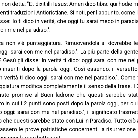
non detta: "Et dixit illi Iesus: Amen dico tibis: qui hodie
nti traduzioni Anticristiane. Si noti, per l'appunto, come 
sse: Io ti dico in verità, che oggi tu sarai meco in paradis
 con me nel paradiso.".
reca non v'è punteggiatura. Rimuovendola si dovrebbe 
oggi sarai con me nel paradiso.". La più parte della gente
 Gesù gli disse: In verità ti dico: oggi sarai con me nel p
inseriti dopo la parola oggi. Così essendo, il versett
verità ti dico oggi: sarai con me nel paradiso.". Come vi
eggiatura modifica completamente il senso della frase. I 
risto promise al Buon ladrone che questi sarebbe stat
 in cui i 2 punti sono posti dopo la parola oggi, per cu
co oggi: sarai con me nel paradiso.", il significato trasme
o che questi sarebbe stato con Lui in Paradiso. Tutto ciò
ssero le prove patristiche concernenti la risurrezione 
cui essi furono battezzati.