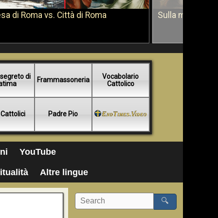
sa di Roma vs. Città di Roma
Sulla morte di 
segreto di
Vocabolario
Frammassoneria
atima
Cattolico
 Cattolici
Padre Pio
ni
YouTube
itualità
Altre lingue
🔍