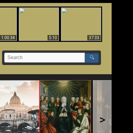
Sorprendente
bilità
La Bibbia insegna che
evidenza per Dio -
na:
in pochi sono salvati
Evidenza scientifica
o Biblico
per Dio
1:00:34
5:10
37:33
🔍
>