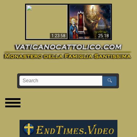
Apocalisse ora in
La Bibbia ha previsto
Vaticano
70 anni senza Papa?
1:23:58
25:18
🔍