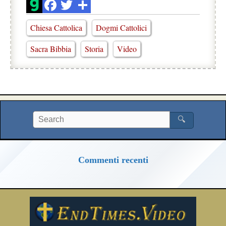
Chiesa Cattolica
Dogmi Cattolici
Sacra Bibbia
Storia
Video
🔍
Commenti recenti