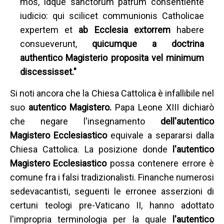
mos, idque sanctorum patrum consentiente
iudicio: qui scilicet communionis Catholicae
expertem et
ab Ecclesia extorrem
habere
consueverunt,
quicumque a doctrina
authentico Magisterio proposita vel minimum
discessisset."
Si noti ancora che la Chiesa Cattolica è infallibile nel
suo
autentico Magistero.
Papa Leone XIII dichiarò
che negare l'insegnamento
dell'autentico
Magistero Ecclesiastico
equivale a separarsi dalla
Chiesa Cattolica. La posizione donde
l'autentico
Magistero Ecclesiastico
possa contenere errore è
comune fra i falsi tradizionalisti. Finanche numerosi
sedevacantisti, seguenti le erronee asserzioni di
certuni teologi pre-Vaticano II, hanno adottato
l'impropria terminologia per la quale
l'autentico