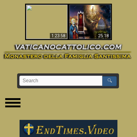
Apocalisse ora in
La Bibbia ha previsto
Vaticano
70 anni senza Papa?
1:23:58
25:18
🔍