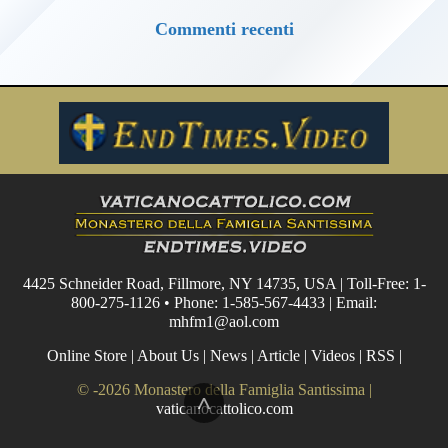
Commenti recenti
4425 Schneider Road, Fillmore, NY 14735, USA | Toll-Free: 1-
800-275-1126 • Phone: 1-585-567-4433 | Email:
mhfm1@aol.com
Online Store
|
About Us
|
News
|
Article
|
Videos
|
RSS
|
© -2026 Monastero della Famiglia Santissima |
^
vaticanocattolico.com