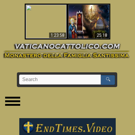
Apocalisse ora in
La Bibbia ha previsto
Vaticano
70 anni senza Papa?
1:23:58
25:18
🔍