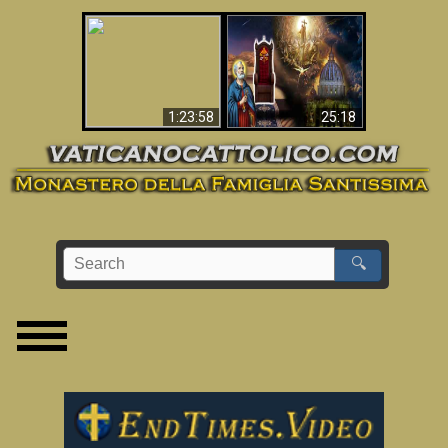
Apocalisse ora in
La Bibbia ha previsto
Vaticano
70 anni senza Papa?
1:23:58
25:18
🔍