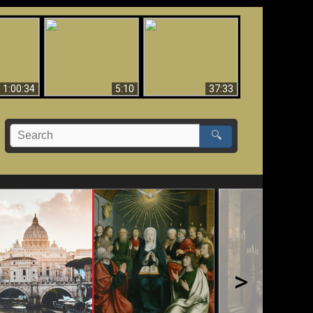
Sorprendente
bilità
La Bibbia insegna che
evidenza per Dio -
na:
in pochi sono salvati
Evidenza scientifica
o Biblico
per Dio
1:00:34
5:10
37:33
🔍
>