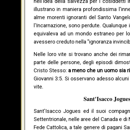
nell'idea della salvezza per i cosiddetti 
illustrano in maniera profondissima l'in
alme morenti ignoranti del Santo Vangelo 
l'Incarnazione, sono perdute. Qualunque i
equivaleva ad un mondo estraneo per lor
avessero creduto nella "ignoranza invinci
Nelle loro vite si trovano anche dei rima
parte delle persone, degli episodi dimo
Cristo Stesso:
a meno che un uomo sia rin
Giovanni 3:5. Si osservano adesso alcuni e
vite.
Sant'Isacco Jogues
Sant'Isacco Jogues ed il suoi compagni
Settentrionale, nelle aree del Canada e di 
Fede Cattolica, a tale genere di pagani 