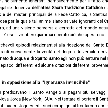
invincibilmente ignoranti, semplicemente per il fatto che
negabile docenza
dell'intera Sacra Tradizione Cattolica
d
e dei misteri principali della Fede Cattolica, la Santiss
dea per la quale tali anime siano salvate ignoranti del C
o, ad una visione perversa e corrotta del mondo natur
bile" essi avrebbero giammai operato ciò che operarono.
rchevoli episodi relazionantisi alla ricezione del Santo
stranti nuovamente la verità del dogma Universale rice
ato di acqua e di Spirito Santo egli non può entrare nel 
pisodi differenti ed alcune citazioni differenti provenien
 in opposizione alla "ignoranza invincibile"
 predicavano il Santo Vangelo ai pagani più selvaggi 
Nova Jorca [New York], SUA. Nel tentare di portare il Sant
Sant'Isacco Jogues ed i suoi compagni affrontarono cor