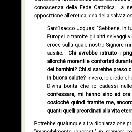
conoscenza della Fede Cattolica. La seg
opposizione all'eretica idea della salvazio
Sant'Isacco Jogues: "Sebbene, in tutt
Europei o tramite gli altri selvaggi 
croce sulla quale nostro Signore mi
ausilio…
Chi avrebbe istruito i pri
allorché morenti e confortati durant
dei bambini? Chi si sarebbe preso cur
in buona salute?
Invero, io credo ch
Divina bontà che io cadessi nell
confessare, mi hanno sino ad ora r
cosicché quindi tramite me, ancorc
quanti quelli preordinati alla vita eter
Potrebbe qualunque altra dichiarazione pr
"invincibilmente ignoranti" in maniera