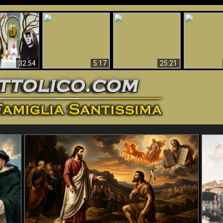
La straordinaria e
 e la Divina
miracolosa
L'impecca
Perché l'Inferno deve
cordia – un
immagine della
Maria
essere eterno
nganno
Madonna di
documentari
Guadalupa
32:54
5:17
25:21