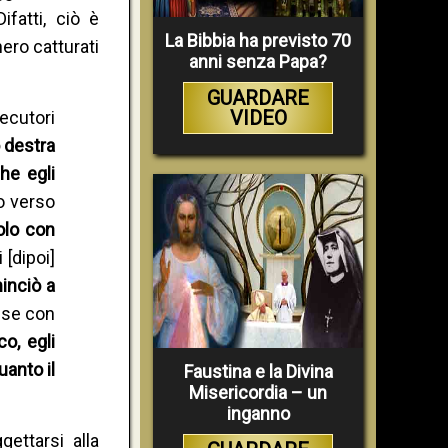
ifatti, ciò è
La Bibbia ha previsto 70
ro catturati
anni senza Papa?
GUARDARE
VIDEO
ecutori
o destra
he egli
o verso
olo con
 [dipoi]
inciò a
nse con
co, egli
uanto il
Faustina e la Divina
Misericordia – un
inganno
ettarsi alla