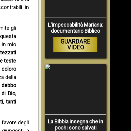
ontrabili in
L'impeccabilità Mariana:
mite gli
documentario Biblico
u questa
GUARDARE
 in mio
VIDEO
tezzati
le teste
i coloro
a della
o debbo
di Dio,
, tanti
La Bibbia insegna che in
 favore degli
pochi sono salvati
 giungenti a