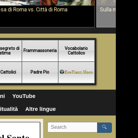
sa di Roma vs. Città di Roma
Sulla morte di 
segreto di
Vocabolario
Frammassoneria
atima
Cattolico
 Cattolici
Padre Pio
ni
YouTube
itualità
Altre lingue
🔍
el Santo