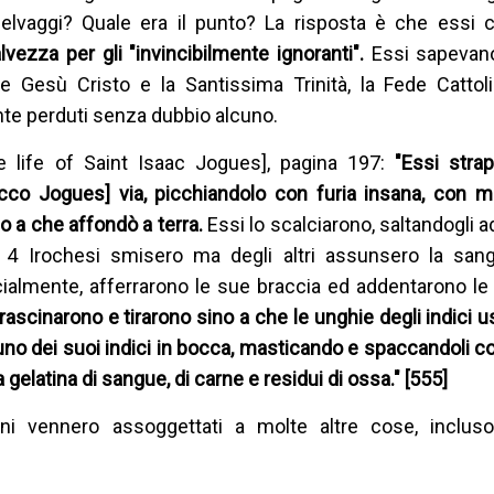
i selvaggi? Quale era il punto? La risposta è che essi
alvezza per gli "invincibilmente ignoranti".
Essi sapevano
e Gesù Cristo e la Santissima Trinità, la Fede Cattol
nte perduti senza dubbio alcuno.
e life of Saint Isaac Jogues], pagina 197:
"Essi stra
co Jogues] via, picchiandolo con furia insana, con 
no a che affondò a terra.
Essi lo scalciarono, saltandogli
 4 Irochesi smisero ma degli altri assunsero la san
cialmente, afferrarono le sue braccia ed addentarono le
trascinarono e tirarono sino a che le unghie degli indici 
cuno dei suoi indici in bocca, masticando e spaccandoli co
 gelatina di sangue, di carne e residui di ossa." [555]
i vennero assoggettati a molte altre cose, incluso