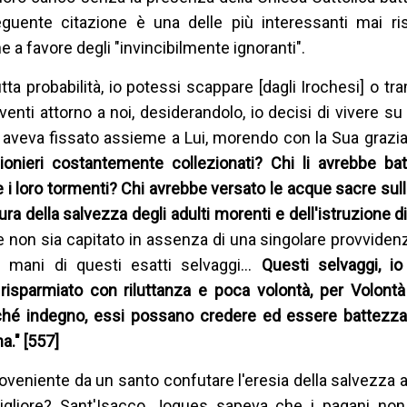
uente citazione è una delle più interessanti mai risc
ne a favore degli "invincibilmente ignoranti".
a probabilità, io potessi scappare [dagli Irochesi] o tra
viventi attorno a noi, desiderandolo, io decisi di vivere s
 aveva fissato assieme a Lui, morendo con la Sua grazia
gionieri costantemente collezionati? Chi li avrebbe bat
e i loro tormenti? Chi avrebbe versato le acque sacre sul
a della salvezza degli adulti morenti e dell'istruzione d
e non sia capitato in assenza di una singolare provvidenz
e mani di questi esatti selvaggi…
Questi selvaggi, i
isparmiato con riluttanza e poca volontà, per Volontà 
hé indegno, essi possano credere ed essere battezzati
na." [557]
oveniente da un santo confutare l'eresia della salvezza a
 migliore? Sant'Isacco Jogues sapeva che i pagani non