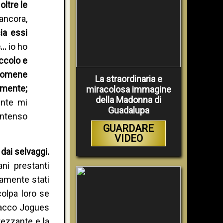
oltre le
 ancora,
ia essi
re…
io ho
ccolo e
ndomene
La straordinaria e
amente;
miracolosa immagine
della Madonna di
ente mi
Guadalupa
intenso
GUARDARE
VIDEO
dai selvaggi.
ni prestanti
ramente stati
olpa loro se
sacco Jogues
tezzante e la