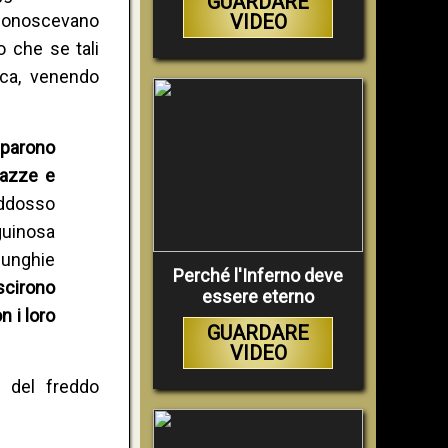
GUARDARE
 conoscevano
VIDEO
 che se tali
ica, venendo
pparono
mazze e
 addosso
guinosa
 unghie
Perché l'Inferno deve
uscirono
essere eterno
n i loro
GUARDARE
VIDEO
 del freddo