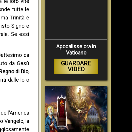
 le loro vite
onde tutte le
ima Trinità e
risto Signore
ale. Se essi
Apocalisse ora in
Vaticano
 Battesimo da
GUARDARE
vuto da Gesù
VIDEO
Regno di Dio,
ti dalle loro
dell'America
o Vangelo, la
aggiosamente