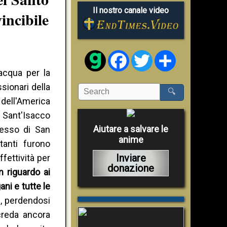
Il nostro canale video
incibile
Facebook
Twitter
Share
acqua per la
sionari della
🔍
dell'America
i Sant'Isacco
Aiutare a salvare le
cesso di San
anime
tanti furono
Inviare
fettività per
donazione
n riguardo ai
ani e tutte le
, perdendosi
creda ancora