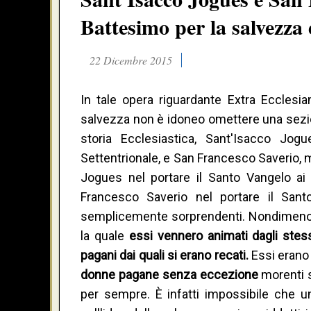
Battesimo per la salvezza 
22 Dicembre 2015
In tale opera riguardante Extra Ecclesi
salvezza non è idoneo omettere una sezione 
storia Ecclesiastica, Sant'Isacco Jog
Settentrionale, e San Francesco Saverio, 
Jogues nel portare il Santo Vangelo ai 
Francesco Saverio nel portare il Sant
semplicemente sorprendenti. Nondimeno, ciò
la quale
essi vennero animati dagli stes
pagani dai quali si erano recati.
Essi erano
donne pagane senza eccezione
morenti 
per sempre. È infatti impossibile che un