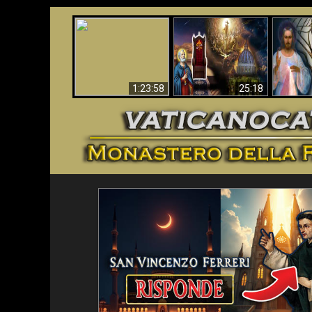
Faustina
Apocalisse ora in
La Bibbia ha previsto
Miseri
Vaticano
70 anni senza Papa?
i
1:23:58
25:18
<