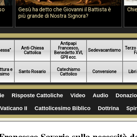
so
Gesù ha detto che Giovanni il Battista è
Chie
più grande di Nostra Signora?
Antipapi
Anti-Chiesa
Francesco,
Terzo 
essa"
Sedevacantismo
Cattolica
Benedetto XVI,
F
GPII ecc.
ttura e
Catechismo
Santo Rosario
Conversione
Libri
esimo
Cattolico
ie
Risposte Cattoliche
Video
Audio
Donazio
Vaticano II
Cattolicesimo Biblico
Dottrina
Spir
Francesco Saverio sulla necessità d