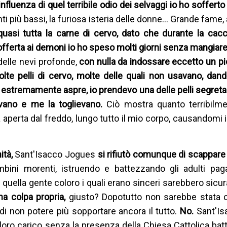
'influenza di quel terribile odio dei selvaggi io ho sofferto 
nti più bassi, la furiosa isteria delle donne… Grande fame,
uasi tutta la carne di cervo, dato che durante la cacc
 offerta ai demoni io ho speso molti giorni senza mangia
delle nevi profonde,
con nulla da indossare eccetto un pi
lte pelli di cervo, molte delle quali non usavano, da
e estremamente aspre, io prendevo una delle pelli segret
avano e me la toglievano.
Ciò mostra quanto terribilm
aperta dal freddo, lungo tutto il mio corpo, causandomi 
ità,
Sant'Isacco Jogues
si rifiutò comunque di scappare 
bini morenti, istruendo e battezzando gli adulti paga
 quella gente coloro i quali erano sinceri sarebbero sicu
na colpa propria,
giusto? Dopotutto non sarebbe stata c
 non potere più sopportare ancora il tutto.
No.
Sant'I
loro carico senza la presenza della Chiesa Cattolica bat