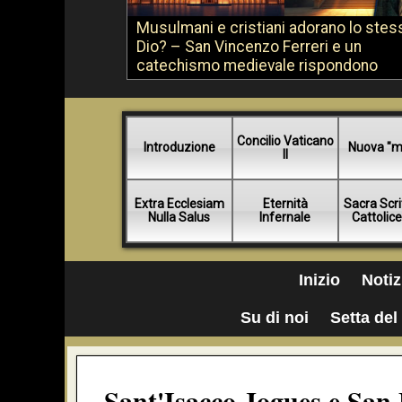
Musulmani e cristiani adorano lo stes
Dio? – San Vincenzo Ferreri e un
catechismo medievale rispondono
Concilio Vaticano
Introduzione
Nuova "m
II
Extra Ecclesiam
Eternità
Sacra Scri
Nulla Salus
Infernale
Cattolic
Inizio
Notiz
Su di noi
Setta del 
Sant'Isacco Jogues e San 