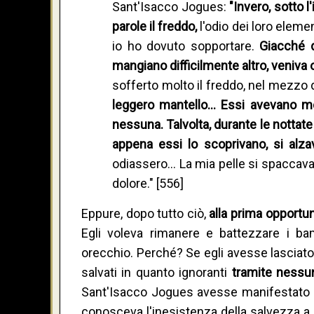
Sant'Isacco Jogues:
"Invero, sotto l
parole il freddo,
l'odio dei loro eleme
io ho dovuto sopportare.
Giacché q
mangiano difficilmente altro, veniva
sofferto molto il freddo, nel mezzo 
leggero mantello… Essi avevano mo
nessuna. Talvolta, durante le nottat
appena essi lo scoprivano, si alz
odiassero… La mia pelle si spaccava 
dolore." [556]
Eppure, dopo tutto ciò,
alla prima opportun
Egli voleva rimanere e battezzare i bam
orecchio. Perché? Se egli avesse lasciato
salvati in quanto ignoranti
tramite nessu
Sant'Isacco Jogues avesse manifestato di
conosceva l'inesistenza della salvezza a 