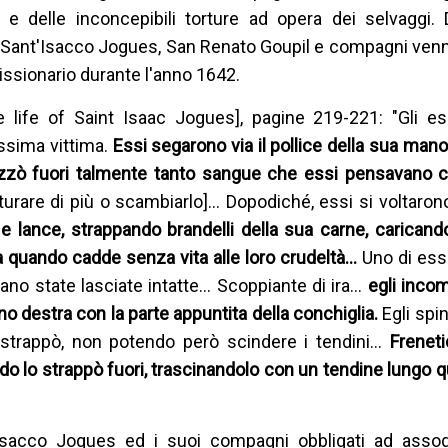
ra e delle inconcepibili torture ad opera dei selvaggi. D
Sant'Isacco Jogues, San Renato Goupil e compagni venne
issionario durante l'anno 1642.
 life of Saint Isaac Jogues], pagine 219-221: "Gli es
ssima vittima.
Essi segarono via il pollice della sua man
uzzò fuori talmente tanto sangue che essi pensavano c
rturare di più o scambiarlo]… Dopodiché, essi si voltaron
 e lance, strappando brandelli della sua carne, caricand
 a quando cadde senza vita alle loro crudeltà…
Uno di essi
rano state lasciate intatte… Scoppiante di ira…
egli incom
ano destra con la parte appuntita della conchiglia.
Egli spi
o strappò, non potendo però scindere i tendini…
Freneti
ando lo strappò fuori, trascinandolo con un tendine lungo q
Isacco Jogues ed i suoi compagni obbligati ad assogg