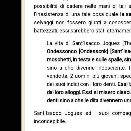
possibilità di cadere nelle mani di tal
l'inesistenza di una tale cosa quale
la s
selvaggi non fossero giunti a conoscer
battezzati, essi sarebbero stati etername
La vita di Sant'Isacco Jogues [Th
Ondessonco [Ondessonk] [Sant'Isac
moschetti, in testa e sulle spalle, si
sino a che divenne incosciente. I
vendetta. 2 uomini più giovani, spe
dei suoi indici con i loro denti.
Essi 
dai loro alloggi. Essi si misero cias
denti sino a che le dita divennero una
Sant'Isacco Jogues ed i suoi compagn
inconcepibile.