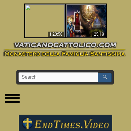
Apocalisse ora in
La Bibbia ha previsto
Vaticano
70 anni senza Papa?
1:23:58
25:18
🔍