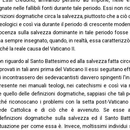
ate nelle fallibili fonti durante tale periodo. Essi non r
nizioni dogmatiche circa la salvezza, piuttosto che a ciò 
ologici e così via durante il periodo di crescente mode
docenza sulla salvezza dominante in tale periodo fosse
 ha sempre insegnato, quando, in realtà, essa caratterizzò
é la reale causa del Vaticano II.
 riguardo al Santo Battesimo ed alla salvezza fatta circo
ovati in tali anni prima del Vaticano II essi seguitano e
si incontrassero dei sedevacantisti davvero spingenti l
esente nei manuali teologi, nei catechismi e così via r
he quello delle definizioni dogmatiche, sappiasi che tali
hé riconoscano i problemi con la setta post-Vaticano 
ede Cattolica e di ciò che è avvenuto. Se esse a
efinizioni dogmatiche sulla salvezza ed il Santo Ba
tuazione per come essa è. Invece, moltissimi individui 