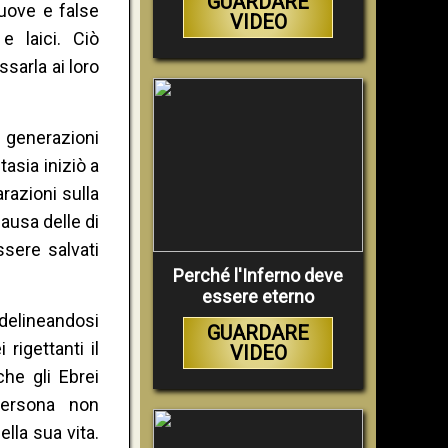
GUARDARE
uove e false
VIDEO
e laici. Ciò
ssarla ai loro
 generazioni
tasia iniziò a
arazioni sulla
ausa delle di
ssere salvati
Perché l'Inferno deve
essere eterno
 delineandosi
GUARDARE
rigettanti il
VIDEO
he gli Ebrei
persona non
lla sua vita.