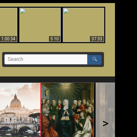
Sorprendente
bilità
La Bibbia insegna che
evidenza per Dio -
na:
in pochi sono salvati
Evidenza scientifica
o Biblico
per Dio
1:00:34
5:10
37:33
🔍
>