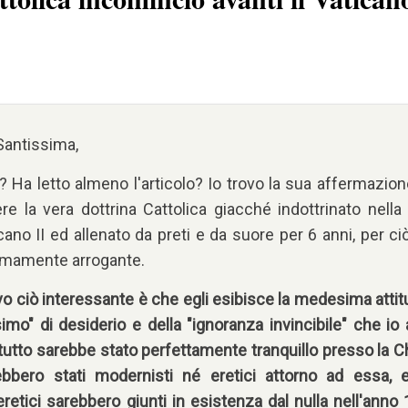
Santissima,
? Ha letto almeno l'articolo? Io trovo la sua affermazion
ere la vera dottrina Cattolica giacché indottrinato nella
icano II ed allenato da preti e da suore per 6 anni, per c
remamente arrogante.
rovo ciò interessante è che egli esibisce la medesima atti
imo" di desiderio e della "ignoranza invincibile" che io 
II tutto sarebbe stato perfettamente tranquillo presso la 
ebbero stati modernisti né eretici attorno ad essa, e
retici sarebbero giunti in esistenza dal nulla nell'anno 