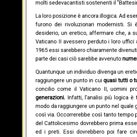
molti sedevacantisti sostenenti il "Battesi
La loro posizione è ancora illogica. Ad ese
furono dei rivoluzionari modernisti. Si
desiderio, un eretico, affermare che, a su
Vaticano II avessero perduto i loro uffici
1965 essi sarebbero chiaramente divenuti 
parte dei casi ciò sarebbe avvenuto
numer
Quantunque un individuo divenga un eretico
raggiungere un punto in cui
quasi tutti o t
concilio come il Vaticano II, uomini pro
generazioni.
Infatti, l'analisi più logica
modo da raggiungere un punto nel quale g
così via. Occorrerebbe così tanto tempo p
del Cattolicesimo dovrebbero prima esser
ed i preti. Essi dovrebbero poi fare circ