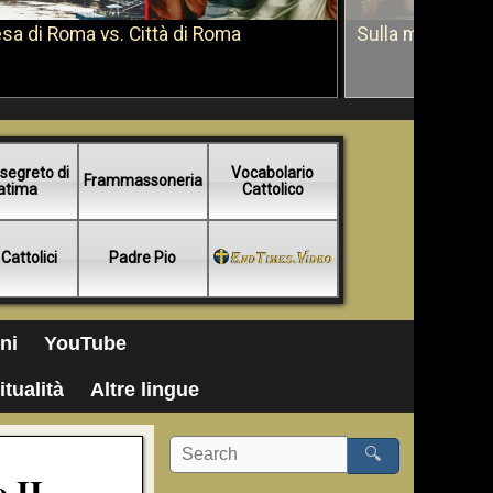
sa di Roma vs. Città di Roma
Sulla morte di 
segreto di
Vocabolario
Frammassoneria
atima
Cattolico
 Cattolici
Padre Pio
ni
YouTube
itualità
Altre lingue
🔍
o II