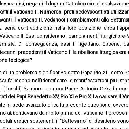
evacantisi, neganti il dogma Cattolico circa la salvazio
avanti il Vaticano II. Numerosi preti sedevacantisti utili
II avanti il Vaticano II, vedanosi i cambiamenti alla Setti
una seria contraddizione nella loro posizione circa l'a
pre-Vaticano II. Essi considerano i cambiamenti liturgici pre-
nista. Di conseguenza, essi li rigettano. Ebbene, d
decenni precedenti il Vaticano II la ribellione liturgica era
ione teologica?
i un problema significativo sotto Papa Pio XII, sotto P
si falliscono nell'identificare le manifestazioni più impor
no [Donald] Sanborn, con cui Padre Antonio Cekada conc
cati dei Papi Benedetto XV, Pio XI e Pio XII a causare il Va
e in sede avanzato circa la presente questione, ovveros
simo abbondavano da molto prima del Vaticano II presso i 
cotali eretici sostenenti il "Battesimo" di desiderio son
. Essi credono, arrivando persino ad imporle, nelle e