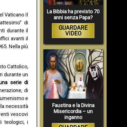
La Bibbia ha previsto 70
l Vaticano II
anni senza Papa?
attesimo" di
GUARDARE
ti durante il
VIDEO
ici avanti il
65. Nella più
to Cattolico,
ri durante un
una serie di
nerazione, di
 ecumenismo e
Faustina e la Divina
lla necessità
Misericordia – un
renti vescovi
inganno
 teologici, i