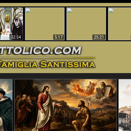
La straordinaria e
 e la Divina
miracolosa
L'impecca
Perché l'Inferno deve
cordia – un
immagine della
Maria
essere eterno
nganno
Madonna di
documentari
Guadalupa
32:54
5:17
25:21