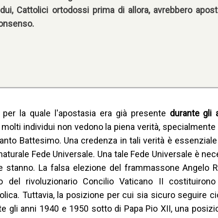
vidui, Cattolici ortodossi prima di allora, avrebbero apos
nonsenso.
tà per la quale l'apostasia era già presente
durante gli a
olti individui non vedono la piena verità, specialmente
anto Battesimo. Una credenza in tali verità è essenziale a
nnaturale Fede Universale. Una tale Fede Universale è ne
 stanno. La falsa elezione del frammassone Angelo Ron
io del rivoluzionario Concilio Vaticano II costituiron
lica. Tuttavia, la posizione per cui sia sicuro seguire c
 gli anni 1940 e 1950 sotto di Papa Pio XII, una posizi