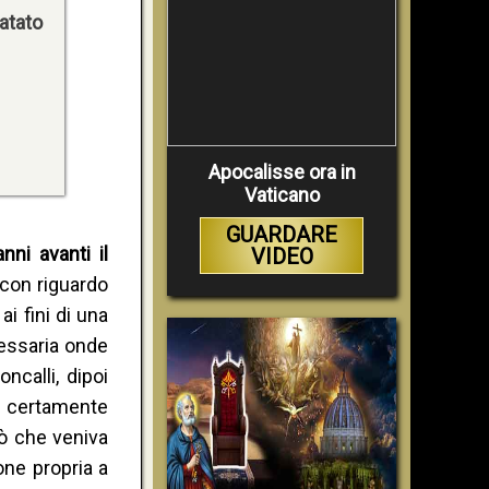
tatato
Apocalisse ora in
Vaticano
GUARDARE
nni avanti il
VIDEO
 con riguardo
i fini di una
cessaria onde
calli, dipoi
o certamente
iò che veniva
one propria a