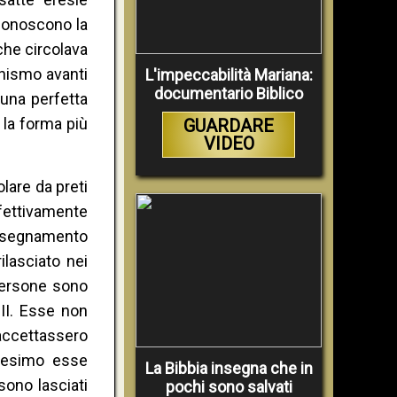
iconoscono la
che circolava
rnismo avanti
L'impeccabilità Mariana:
documentario Biblico
 una perfetta
 la forma più
GUARDARE
VIDEO
lare da preti
ffettivamente
'insegnamento
ilasciato nei
 persone sono
II. Esse non
ccettassero
ttesimo esse
La Bibbia insegna che in
sono lasciati
pochi sono salvati