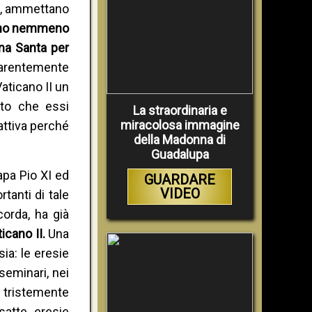
ne, ammettano
zzano nemmeno
mana Santa per
pparentemente
Vaticano II un
ato che essi
La straordinaria e
miracolosa immagine
 attiva perché
della Madonna di
Guadalupa
apa Pio XI ed
GUARDARE
VIDEO
tanti di tale
orda, ha già
ticano II.
Una
ia: le eresie
seminari, nei
o tristemente
satte eresie