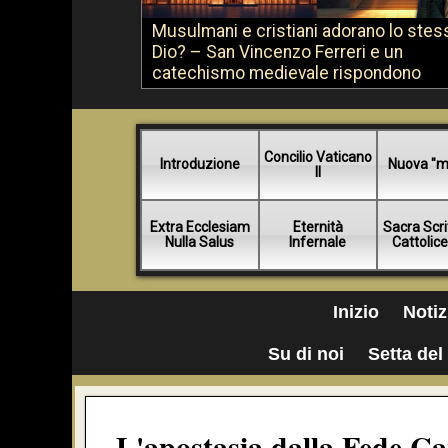
Musulmani e cristiani adorano lo stes
Dio? – San Vincenzo Ferreri e un
catechismo medievale rispondono
Concilio Vaticano
Introduzione
Nuova "m
II
Extra Ecclesiam
Eternità
Sacra Scri
Nulla Salus
Infernale
Cattolic
Inizio
Notiz
Su di noi
Setta del 
L'apostasia dalla Fede Cat