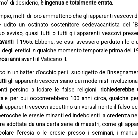
mo" di desiderio,
è ingenua e totalmente errata.
mpio, molti di loro ammettono che gli apparenti vescovi de
 è udito un ostinato sostenitore sedevacantista del "B
o avviso, quasi tutti o tutti gli apparenti vescovi presen
avanti
il 1965. Ebbene, se essi avessero perduto i loro uff
degli eretici in qualche momento temporale prima del 19
osi anni
avanti il Vaticano II.
 in un batter d'occhio per il suo rigetto dell'insegnamen
utti
gli apparenti vescovi siano dei modernisti rivoluziona
nti persino a lodare le false religioni,
richiederebbe 
 è tale per cui occorrerebbero 100 anni circa, qualche ge
li apparenti vescovi accettino universalmente il falso
erocché le eresie minanti ed indebolenti la credenza ne
e adottate da una certa serie di maestri, come gli appa
olare l'eresia o le eresie presso i seminari, i manuali