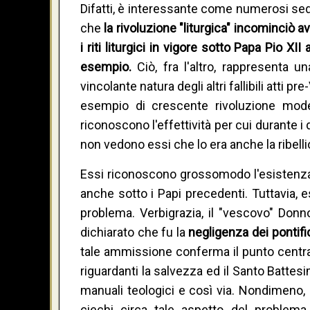
Difatti, è interessante come numerosi sed
che
la rivoluzione "liturgica" incominciò 
i riti liturgici in vigore sotto Papa Pio X
esempio.
Ciò, fra l'altro, rappresenta 
vincolante natura degli altri fallibili atti 
esempio di crescente rivoluzione moder
riconoscono l'effettività per cui durante i 
non vedono essi che lo era anche la ribell
Essi riconoscono grossomodo l'esistenza d
anche sotto i Papi precedenti. Tuttavia, es
problema. Verbigrazia, il "vescovo" Don
dichiarato che fu la
negligenza
dei pontifi
tale ammissione conferma il punto central
riguardanti la salvezza ed il Santo Batte
manuali teologici e così via. Nondimeno, 
ciechi circa tale aspetto del problema