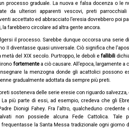
 un processo graduale. La nuova e falsa docenza o le n
 da ulteriori apparenti vescovi, preti parrocchiali 
 aventi accettato ed abbracciato l'eresia dovrebbero poi pa
uti, la farebbero circolare ad altra gente ancora.
gersi il processo. Sarebbe dunque occorsa una serie di
no II diventasse quasi universale. Ciò significa che l'apos
 metà del XIX secolo. Purtroppo, le deboli e
fallibili
dichi
uirono
fortemente
a ciò causare. All'epoca, largamente a c
d insegnare la menzogna donde gli acattolici possono e
venne gradualmente adottata da sempre più preti.
i preti sosteneva delle serie eresie con riguardo salvezza,
a più parte di essi, ad esempio, credeva che gli Ebrei 
dre Dionigi Fahey. Fra l'altro, qualcheduno credente c
salvati non possiede alcuna Fede Cattolica. Tale 
frequentasse la Santa Messa tradizionale ogni giorno de