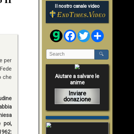
Il nostro canale video
Facebook
Twitter
Share
🔍
e per
 Fede
Aiutare a salvare le
iò che
anime
Inviare
tudine
donazione
abbia
Chiesa
 poi,
1962: