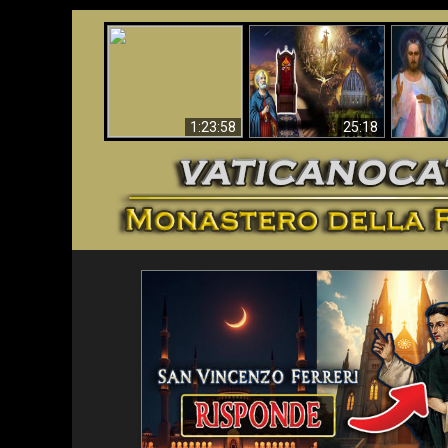
Faustina
Apocalisse ora in
La Bibbia ha previsto
Miseri
Vaticano
70 anni senza Papa?
i
1:23:58
25:18
<