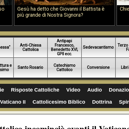
so
Gesù ha detto che Giovanni il Battista è
Chie
più grande di Nostra Signora?
Antipapi
Anti-Chiesa
Francesco,
Terzo 
essa"
Sedevacantismo
Cattolica
Benedetto XVI,
F
GPII ecc.
ttura e
Catechismo
Santo Rosario
Conversione
Libri
esimo
Cattolico
ie
Risposte Cattoliche
Video
Audio
Donazio
Vaticano II
Cattolicesimo Biblico
Dottrina
Spir
tolica incominciò avanti il Vatican