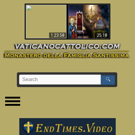
Apocalisse ora in
La Bibbia ha previsto
Vaticano
70 anni senza Papa?
1:23:58
25:18
🔍