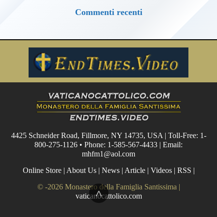
Commenti recenti
4425 Schneider Road, Fillmore, NY 14735, USA | Toll-Free: 1-
800-275-1126 • Phone: 1-585-567-4433 | Email:
mhfm1@aol.com
Online Store
|
About Us
|
News
|
Article
|
Videos
|
RSS
|
© -2026 Monastero della Famiglia Santissima |
^
vaticanocattolico.com