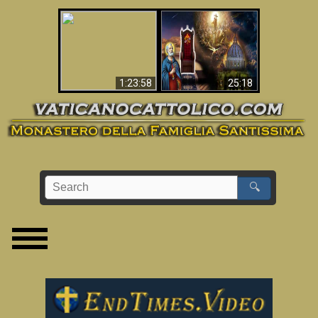
Apocalisse ora in
La Bibbia ha previsto
Vaticano
70 anni senza Papa?
1:23:58
25:18
🔍