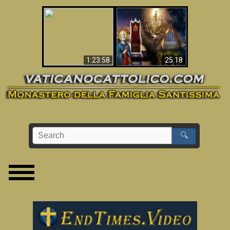
Apocalisse ora in
La Bibbia ha previsto
Vaticano
70 anni senza Papa?
1:23:58
25:18
🔍