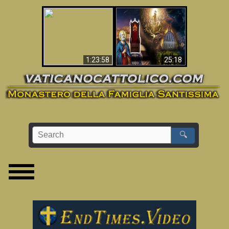
Apocalisse ora in
La Bibbia ha previsto
Vaticano
70 anni senza Papa?
1:23:58
25:18
🔍