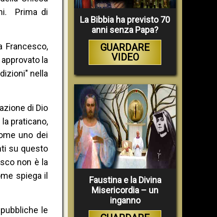
ni. Prima di
La Bibbia ha previsto 70
anni senza Papa?
pa Francesco,
GUARDARE
VIDEO
 approvato la
izioni" nella
azione di Dio
la praticano,
come uno dei
nti su questo
esco non è la
ome spiega il
Faustina e la Divina
Misericordia – un
inganno
 pubbliche le