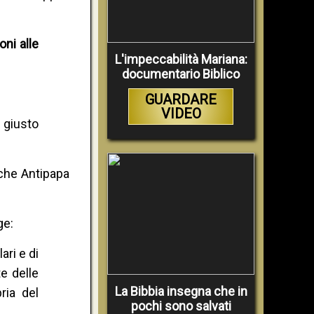
oni alle
L'impeccabilità Mariana:
documentario Biblico
GUARDARE
VIDEO
 giusto
 che Antipapa
ge:
ari e di
e delle
La Bibbia insegna che in
ria del
pochi sono salvati