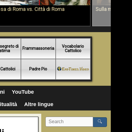
sa di Roma vs. Città di Roma
Sulla morte di 
segreto di
Vocabolario
Frammassoneria
atima
Cattolico
 Cattolici
Padre Pio
ni
YouTube
itualità
Altre lingue
🔍
di