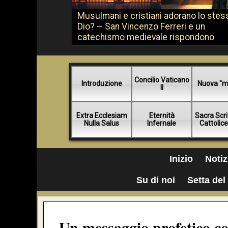
Musulmani e cristiani adorano lo stes
Dio? – San Vincenzo Ferreri e un
catechismo medievale rispondono
Concilio Vaticano
Introduzione
Nuova "m
II
Extra Ecclesiam
Eternità
Sacra Scri
Nulla Salus
Infernale
Cattolic
Inizio
Notiz
Su di noi
Setta del 
Un messaggio profetico co