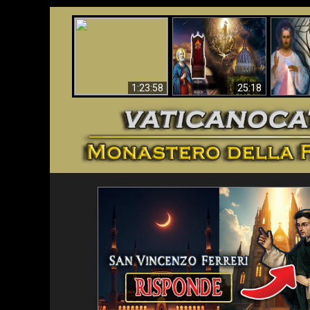
Faustina
Apocalisse ora in
La Bibbia ha previsto
Miseri
Vaticano
70 anni senza Papa?
i
1:23:58
25:18
<