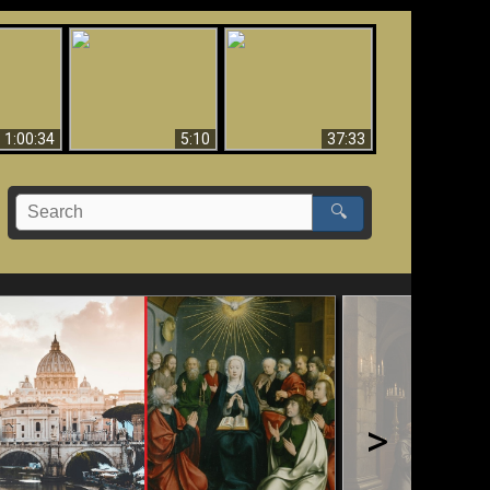
Sorprendente
bilità
La Bibbia insegna che
evidenza per Dio -
na:
in pochi sono salvati
Evidenza scientifica
o Biblico
per Dio
1:00:34
5:10
37:33
🔍
>