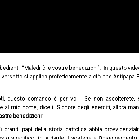
bbedienti: “Maledirò le vostre benedizioni”. In questo vide
o versetto si applica profeticamente a ciò che Antipapa
ti,
questo comando è per voi. Se non ascolterete, 
 al mio nome, dice il Signore degli eserciti, allora man
ostre benedizioni
".
randi papi della storia cattolica abbia provvidenzial
esto specifico riguardante il sostenere l'insegnamento