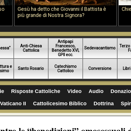
so
Gesù ha detto che Giovanni il Battista è
Chie
più grande di Nostra Signora?
Antipapi
Anti-Chiesa
Francesco,
Terzo 
essa"
Sedevacantismo
Cattolica
Benedetto XVI,
F
GPII ecc.
ttura e
Catechismo
Santo Rosario
Conversione
Libri
esimo
Cattolico
ie
Risposte Cattoliche
Video
Audio
Donazio
Vaticano II
Cattolicesimo Biblico
Dottrina
Spir
ntro le “benedizioni” omosessuali 