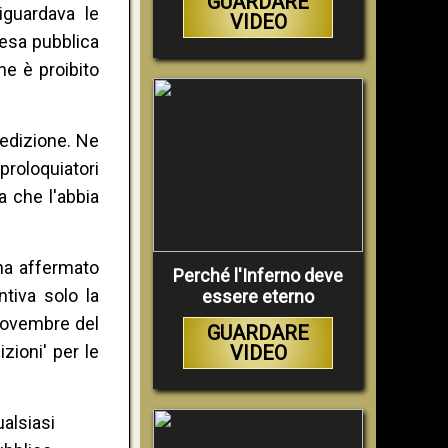
GUARDARE
iguardava le
VIDEO
resa pubblica
he è proibito
nedizione. Ne
sproloquiatori
 che l'abbia
 ha affermato
Perché l'Inferno deve
ntiva solo la
essere eterno
 novembre del
GUARDARE
zioni' per le
VIDEO
lsiasi