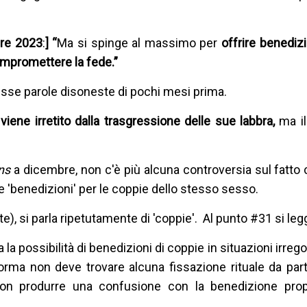
bre 2023
:
] “
Ma si spinge al massimo per
offrire benedizi
mpromettere la fede.”
stesse parole disoneste di pochi mesi prima.
iene irretito dalla trasgressione delle sue labbra,
ma il
ans
a dicembre, non c'è più alcuna controversia sul fatto
 'benedizioni' per le coppie dello stesso sesso.
), si parla ripetutamente di 'coppie'. Al punto #31 si leg
 la possibilità di benedizioni di coppie in situazioni irregol
orma non deve trovare alcuna fissazione rituale da part
i non produrre una confusione con la benedizione prop