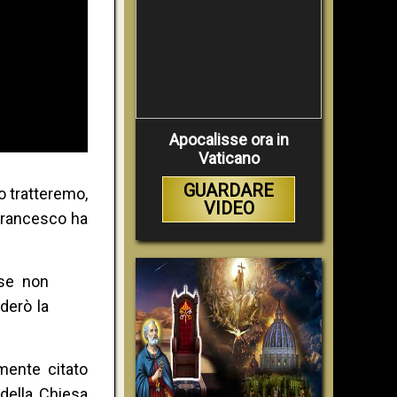
Apocalisse ora in
Vaticano
GUARDARE
o tratteremo,
VIDEO
 Francesco ha
se non
derò la
mente citato
 della Chiesa