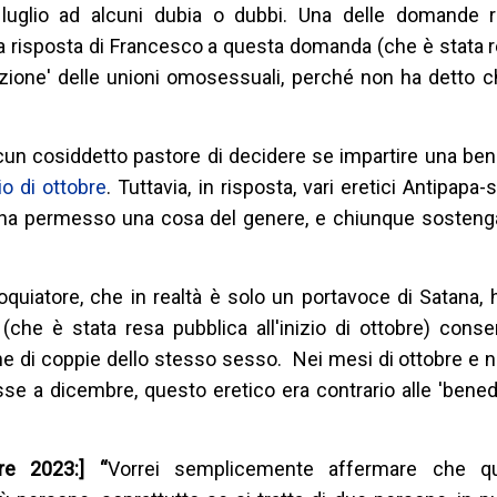
 luglio ad alcuni dubia o dubbi. Una delle domande r
La risposta di Francesco a questa domanda (che è stata 
dizione' delle unioni omosessuali, perché non ha detto c
scun cosiddetto pastore di decidere se impartire una be
io di ottobre
. Tuttavia, in risposta, vari eretici Antipapa-
 ha permesso una cosa del genere, e chiunque sostenga
oquiatore, che in realtà è solo un portavoce di Satana,
(che è stata resa pubblica all'inizio di ottobre) conse
one di coppie dello stesso sesso. Nei mesi di ottobre e
se a dicembre, questo eretico era contrario alle 'benedi
bre 2023:] “
Vorrei semplicemente affermare che qua