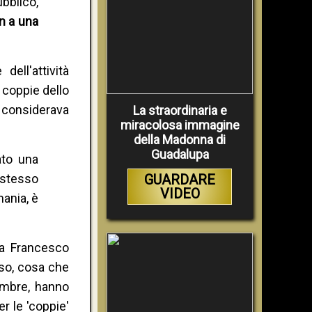
bblico,
n a una
ll'attività
 coppie dello
 considerava
La straordinaria e
miracolosa immagine
della Madonna di
Guadalupa
ato una
 stesso
GUARDARE
VIDEO
ania, è
pa Francesco
so, cosa che
mbre, hanno
r le 'coppie'