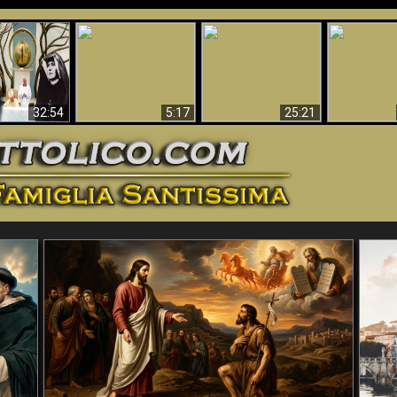
La straordinaria e
 e la Divina
miracolosa
L'impecca
Perché l'Inferno deve
cordia – un
immagine della
Maria
essere eterno
nganno
Madonna di
documentari
Guadalupa
32:54
5:17
25:21