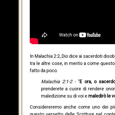
In Malachia 2:2, Dio dice ai sacerdoti diso
tra le altre cose, in merito a come quest
fatto da poco.
Malachia 2:1-2 -
"
E ora, o sacerdo
prenderete a cuore di rendere onore
maledizione su di voi e
maledirò le v
Considereremo anche come uno dei più g
questo versetto delle Scritture nel cont