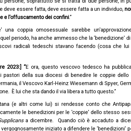
ù persone, soprattutto se si tratta di due persone, in pu
e deve essere fatta, deve essere fatta a un individuo,
no
e e l'offuscamento dei confini
.”
 una coppia omosessuale sarebbe un'approvazione de
in quel periodo, ha anche ammesso che la 'benedizione' di
scovi radicali tedeschi stavano facendo (cosa che lui
re 2023:] “
E ora, questo vescovo tedesco ha pubblic
i pastori della sua diocesi di benedire le coppie dello
rmania, il Vescovo Karl-Heinz Wiesemann di Spyer, Germ
ne. È lui che sta dando il via libera a tutto questo.”
ana (e altri come lui) si rendesse conto che Antipa
amente le benedizioni per le 'coppie' dello stesso ses
Supplicans
a dicembre. Quando ciò è accaduto a dice
ergognosamente iniziato a difendere le 'benedizioni' pe