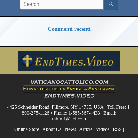
🔍
Commenti recenti
4425 Schneider Road, Fillmore, NY 14735, USA | Toll-Free: 1-
800-275-1126 • Phone: 1-585-567-4433 | Email:
mhfm1@aol.com
Online Store
|
About Us
|
News
|
Article
|
Videos
|
RSS
|