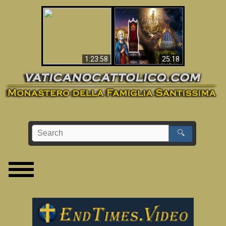
Apocalisse ora in
La Bibbia ha previsto
Vaticano
70 anni senza Papa?
1:23:58
25:18
🔍