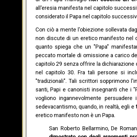
all'eresia manifesta nel capitolo success
considerato il Papa nel capitolo successiv
Con ciò a mente l'obiezione sollevata dagl
non discute di un eretico manifesto nel c
quanto spiega che un "Papa" manifest
peccato mortale di omissione a carico degl
capitolo 29 senza offrire la dichiarazion
nel capitolo 30. Fra tali persone si inc
"tradizionali". Tali scrittori sopprimono l
santi, Papi e canonisti insegnanti che i 
vogliono ingannevolmente persuadere i
sedevacantismo, quando, in realtà, egli e
eretico manifesto non è un Papa.
San Roberto Bellarmino, De Romano 
dimostrato con degli argomenti prov