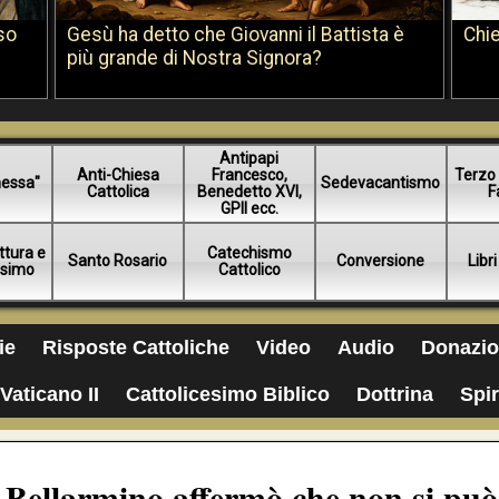
so
Gesù ha detto che Giovanni il Battista è
Chie
più grande di Nostra Signora?
Antipapi
Anti-Chiesa
Francesco,
Terzo 
essa"
Sedevacantismo
Cattolica
Benedetto XVI,
F
GPII ecc.
ttura e
Catechismo
Santo Rosario
Conversione
Libri
esimo
Cattolico
ie
Risposte Cattoliche
Video
Audio
Donazio
Vaticano II
Cattolicesimo Biblico
Dottrina
Spir
 Bellarmino affermò che non si può