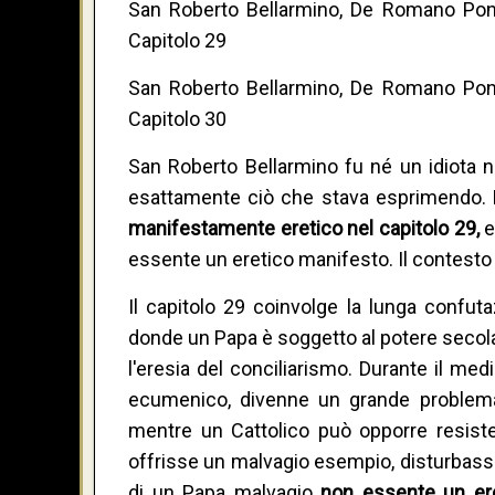
San Roberto Bellarmino, De Romano Ponte
Capitolo 29
San Roberto Bellarmino, De Romano Ponte
Capitolo 30
San Roberto Bellarmino fu né un idiota n
esattamente ciò che stava esprimendo.
manifestamente eretico nel capitolo 29,
e
essente un eretico manifesto. Il contesto 
Il capitolo 29 coinvolge la lunga confut
donde un Papa è soggetto al potere secolar
l'eresia del conciliarismo. Durante il me
ecumenico, divenne un grande problema
mentre un Cattolico può opporre resist
offrisse un malvagio esempio, disturbasse
di un Papa malvagio
non essente un er