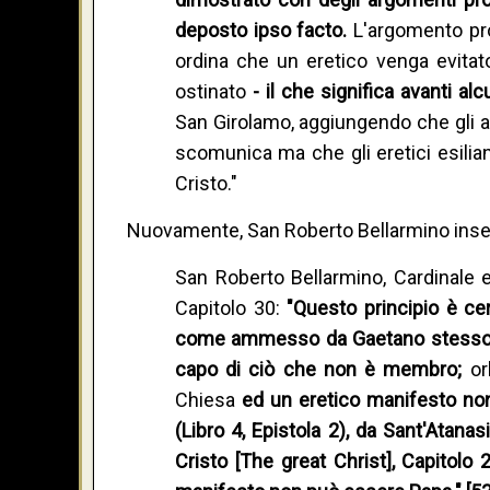
deposto ipso facto.
L'argomento pro
ordina che un eretico venga evita
ostinato
- il che significa avanti a
San Girolamo, aggiungendo che gli al
scomunica ma che gli eretici esilia
Cristo."
Nuovamente, San Roberto Bellarmino ins
San Roberto Bellarmino, Cardinale e
Capitolo 30:
"Questo principio è ce
come ammesso da Gaetano stesso (ib
capo di ciò che non è membro;
or
Chiesa
ed un eretico manifesto no
(Libro 4, Epistola 2), da Sant'Atanas
Cristo [The great Christ], Capitolo 