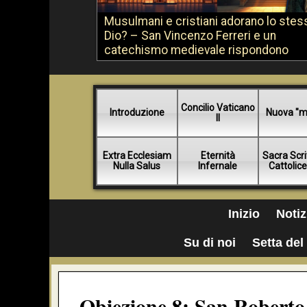
Musulmani e cristiani adorano lo stes
Dio? – San Vincenzo Ferreri e un
catechismo medievale rispondono
Concilio Vaticano
Introduzione
Nuova "m
II
Extra Ecclesiam
Eternità
Sacra Scri
Nulla Salus
Infernale
Cattolic
Inizio
Notiz
Su di noi
Setta del 
Obiezione 8: San Roberto