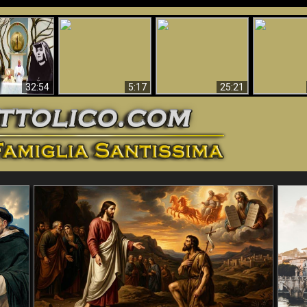
La straordinaria e
 e la Divina
miracolosa
L'impecca
Perché l'Inferno deve
cordia – un
immagine della
Maria
essere eterno
nganno
Madonna di
documentari
Guadalupa
32:54
5:17
25:21