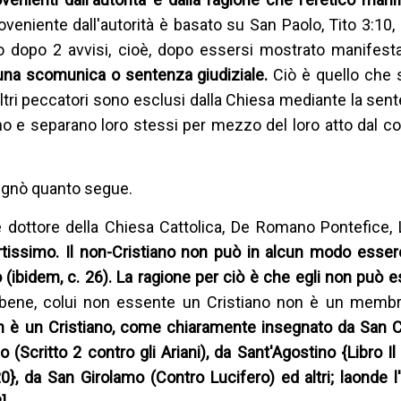
veniente dall'autorità è basato su San Paolo, Tito 3:10, 
to dopo 2 avvisi, cioè, dopo essersi mostrato manifes
lcuna scomunica o sentenza giudiziale.
Ciò è quello che 
tri peccatori sono esclusi dalla Chiesa mediante la sent
no e separano loro stessi per mezzo del loro atto dal co
egnò quanto segue.
 dottore della Chiesa Cattolica, De Romano Pontefice, L
rtissimo. Il non-Cristiano non può in alcun modo esser
idem, c. 26). La ragione per ciò è che egli non può es
bene, colui non essente un Cristiano non è un membr
n è un Cristiano, come chiaramente insegnato da San C
io (Scritto 2 contro gli Ariani), da Sant'Agostino {Libro I
20}, da San Girolamo (Contro Lucifero) ed altri; laonde l