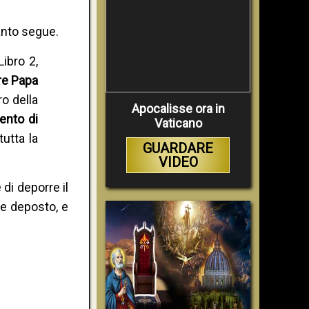
anto segue.
ibro 2,
re Papa
o della
Apocalisse ora in
ento di
Vaticano
utta la
GUARDARE
VIDEO
 di deporre il
ne deposto, e