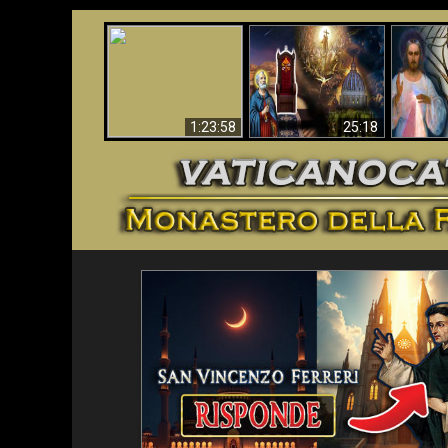
Faustina
Apocalisse ora in
La Bibbia ha previsto
Miseri
Vaticano
70 anni senza Papa?
i
1:23:58
25:18
<