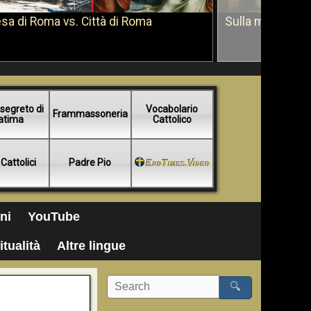
sa di Roma vs. Città di Roma
Sulla morte di 
segreto di
Vocabolario
Frammassoneria
atima
Cattolico
 Cattolici
Padre Pio
ni
YouTube
itualità
Altre lingue
🔍