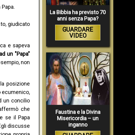
n Papa.
La Bibbia ha previsto 70
anni senza Papa?
o, giudicato
GUARDARE
VIDEO
lica e sapeva
 ad un "Papa"
 esempio, non
 la posizione
io ecumenico,
d un concilio
 affermò che
Faustina e la Divina
e se il Papa
Misericordia – un
inganno
Egli discusse
zione propria