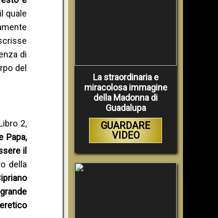
il quale
tamente
scrisse
enza di
rpo del
La straordinaria e
miracolosa immagine
della Madonna di
Guadalupa
ibro 2,
GUARDARE
VIDEO
e Papa,
sere il
o della
ipriano
l grande
'eretico