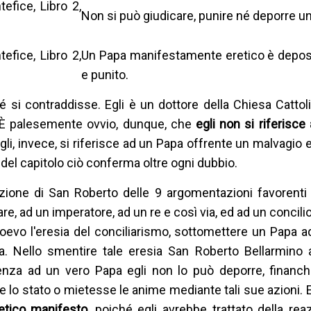
fice, Libro 2,
Non si può giudicare, punire né deporre u
fice, Libro 2,
Un Papa manifestamente eretico è depost
e punito.
é si contraddisse. Egli è un dottore della Chiesa Catto
 È palesemente ovvio, dunque, che
egli non si riferisce
gli, invece, si riferisce ad un Papa offrente un malvagio
del capitolo ciò conferma oltre ogni dubbio.
azione di San Roberto delle 9 argomentazioni favorenti
e, ad un imperatore, ad un re e così via, ed ad un concil
dioevo l'eresia del conciliarismo, sottomettere un Papa a
. Nello smentire tale eresia San Roberto Bellarmino
enza ad un vero Papa egli non lo può deporre, financh
 lo stato o mietesse le anime mediante tali sue azioni. 
etico manifesto,
poiché egli avrebbe trattato della rea