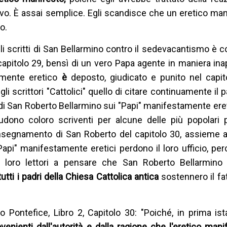
ivo. È assai semplice. Egli scandisce che un eretico ma
o.
i scritti di San Bellarmino contro il sedevacantismo è co
apitolo 29, bensì di un vero Papa agente in maniera inap
amente eretico
è
deposto, giudicato e punito nel capit
i scrittori "Cattolici" quello di citare continuamente il 
e di San Roberto Bellarmino sui "Papi" manifestamente ere
ludono coloro scriventi per alcune delle più popolari 
'insegnamento di San Roberto del capitolo 30, assieme a tu
"Papi" manifestamente eretici perdono il loro ufficio, pe
 loro lettori a pensare che San Roberto Bellarmino
tutti i padri della Chiesa Cattolica antica
sostennero il f
Pontefice, Libro 2, Capitolo 30: "Poiché, in prima is
enienti dall'autorità e dalla ragione che l'eretico mani