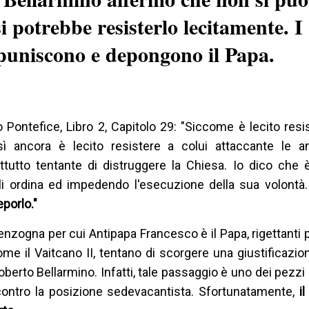
 potrebbe resisterlo lecitamente. I
 puniscono e depongono il Papa.
ontefice, Libro 2, Capitolo 29: "Siccome è lecito resis
sì ancora è lecito resistere a colui attaccante le 
attutto tentante di distruggere la Chiesa. Io dico che è
li ordina ed impedendo l'esecuzione della sua volontà
eporlo."
enzogna per cui Antipapa Francesco è il Papa, rigettanti p
come il Vaitcano II, tentano di scorgere una giustificazion
berto Bellarmino. Infatti, tale passaggio è uno dei pezzi 
contro la posizione sedevacantista. Sfortunatamente,
i