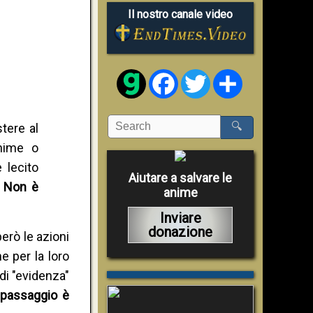
Il nostro canale video
Facebook
Twitter
Share
🔍
tere al
anime o
 lecito
Aiutare a salvare le
.
Non è
anime
Inviare
donazione
erò le azioni
e per la loro
di "evidenza"
l passaggio è