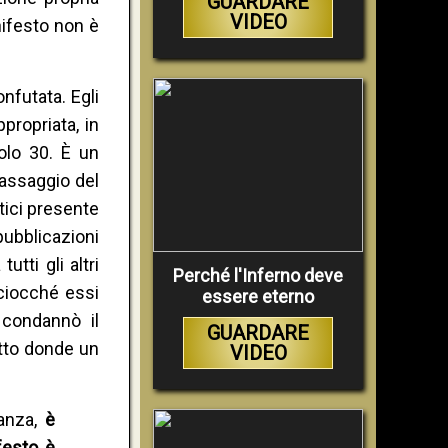
GUARDARE
VIDEO
nifesto non è
nfutata. Egli
propriata, in
olo 30. È un
passaggio del
tici presente
pubblicazioni
tti gli altri
Perché l'Inferno deve
rciocché essi
essere eterno
 condannò il
GUARDARE
atto donde un
VIDEO
tanza,
è
festo è