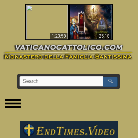
Apocalisse ora in
La Bibbia ha previsto
Vaticano
70 anni senza Papa?
1:23:58
25:18
🔍