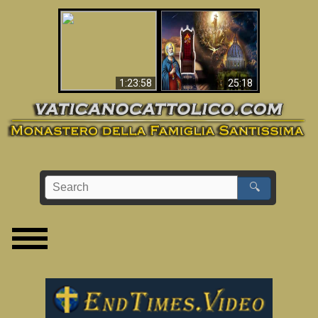
Apocalisse ora in
La Bibbia ha previsto
Vaticano
70 anni senza Papa?
1:23:58
25:18
🔍