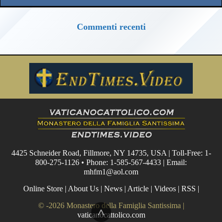
Commenti recenti
4425 Schneider Road, Fillmore, NY 14735, USA | Toll-Free: 1-
800-275-1126 • Phone: 1-585-567-4433 | Email:
mhfm1@aol.com
Online Store
|
About Us
|
News
|
Article
|
Videos
|
RSS
|
© -2026 Monastero della Famiglia Santissima |
^
vaticanocattolico.com