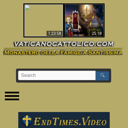
Apocalisse ora in
La Bibbia ha previsto
Vaticano
70 anni senza Papa?
1:23:58
25:18
🔍